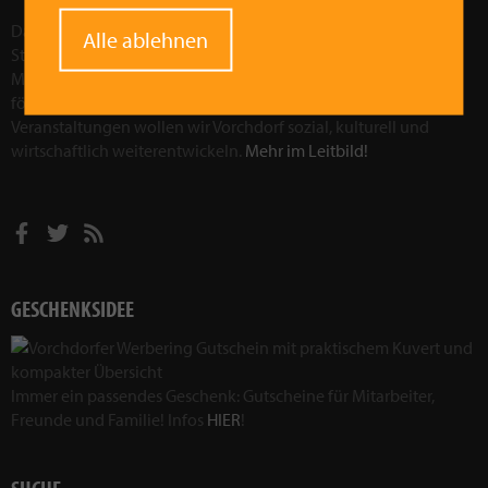
Das Ziel des Vorchdorfer Werberings ist, die wirtschaftliche
Alle ablehnen
Stärkung der Region Vorchdorf. Wir wollen die Attraktivität der
Marktgemeinde Vorchdorf als Wirtschaftsfaktor in der Region
fördern und stärken. Durch gezielte Aktionen und
Veranstaltungen wollen wir Vorchdorf sozial, kulturell und
wirtschaftlich weiterentwickeln.
Mehr im Leitbild!
GESCHENKSIDEE
Immer ein passendes Geschenk: Gutscheine für Mitarbeiter,
Freunde und Familie! Infos
HIER
!