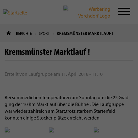
Direkt
BERICHTE
SPORT
KREMSMÜNSTER MARKTLAUF !
zum
Inhalt
Kremsmünster Marktlauf !
Erstellt von
Laufgruppe
am
11. April 2018 - 11:10
Bei sommerlichen Temperaturen am Sonntag um die 25 Grad
ging der 10 Km Marktlauf über die Bühne . Die Laufgruppe
war wieder zahlreich am Start,trotz starkem Starterfeld
konnten einige Stockerlplätze erreicht werden .