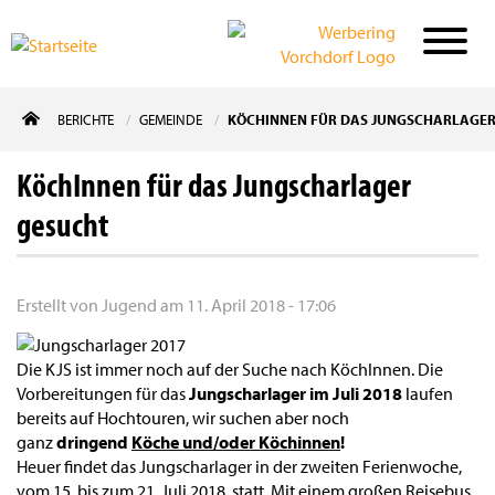
Direkt
BERICHTE
GEMEINDE
KÖCHINNEN FÜR DAS JUNGSCHARLAGER
zum
Inhalt
KöchInnen für das Jungscharlager
gesucht
Erstellt von
Jugend
am
11. April 2018 - 17:06
Die KJS ist immer noch auf der Suche nach KöchInnen. Die
Vorbereitungen für das
Jungscharlager im Juli 2018
laufen
bereits auf Hochtouren, wir suchen aber noch
ganz
dringend
Köche und/oder Köchinnen
!
Heuer findet das Jungscharlager in der zweiten Ferienwoche,
vom 15. bis zum 21. Juli 2018, statt. Mit einem großen Reisebus