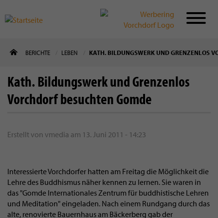
Direkt
BERICHTE
LEBEN
KATH. BILDUNGSWERK UND GRENZENLOS 
zum
Inhalt
Kath. Bildungswerk und Grenzenlos
Vorchdorf besuchten Gomde
Erstellt von
vmedia
am
13. Juni 2011 - 14:23
Interessierte Vorchdorfer hatten am Freitag die Möglichkeit die
Lehre des Buddhismus näher kennen zu lernen. Sie waren in
das "Gomde Internationales Zentrum für buddhistische Lehren
und Meditation" eingeladen. Nach einem Rundgang durch das
alte, renovierte Bauernhaus am Bäckerberg gab der