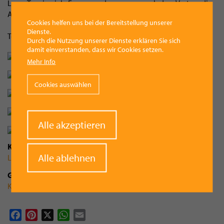
Lama Tenzin viele Fragen und genossen nach dem Vortrag die
Atmosphäre auf dem einzigartigen Gelände am Bäckerberg.
Cookies helfen uns bei der Bereitstellung unserer
Dienste.
Text & Fotos: Nicole Erl, "Grenzenlos Vorchdorf"
Durch die Nutzung unserer Dienste erklären Sie sich
damit einverstanden, dass wir Cookies setzen.
Mehr Info
Cookies auswählen
Withdraw
Alle akzeptieren
consent
Kategorie
Alle ablehnen
Leben
Gruppenzugehörigkeit
Katholisches Bildungswerk
Facebook
Pinterest
X
WhatsApp
Email