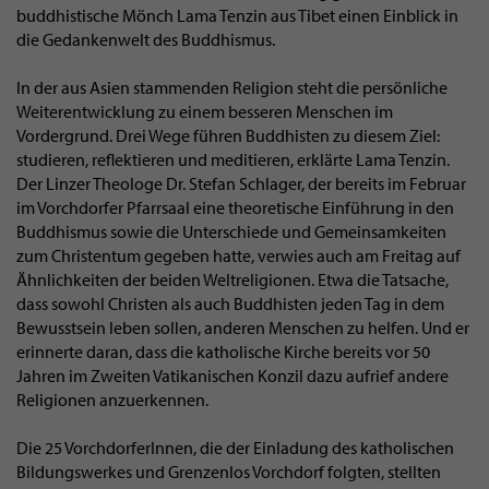
buddhistische Mönch Lama Tenzin aus Tibet einen Einblick in
die Gedankenwelt des Buddhismus.
In der aus Asien stammenden Religion steht die persönliche
Weiterentwicklung zu einem besseren Menschen im
Vordergrund. Drei Wege führen Buddhisten zu diesem Ziel:
studieren, reflektieren und meditieren, erklärte Lama Tenzin.
Der Linzer Theologe Dr. Stefan Schlager, der bereits im Februar
im Vorchdorfer Pfarrsaal eine theoretische Einführung in den
Buddhismus sowie die Unterschiede und Gemeinsamkeiten
zum Christentum gegeben hatte, verwies auch am Freitag auf
Ähnlichkeiten der beiden Weltreligionen. Etwa die Tatsache,
dass sowohl Christen als auch Buddhisten jeden Tag in dem
Bewusstsein leben sollen, anderen Menschen zu helfen. Und er
erinnerte daran, dass die katholische Kirche bereits vor 50
Jahren im Zweiten Vatikanischen Konzil dazu aufrief andere
Religionen anzuerkennen.
Die 25 VorchdorferInnen, die der Einladung des katholischen
Bildungswerkes und Grenzenlos Vorchdorf folgten, stellten