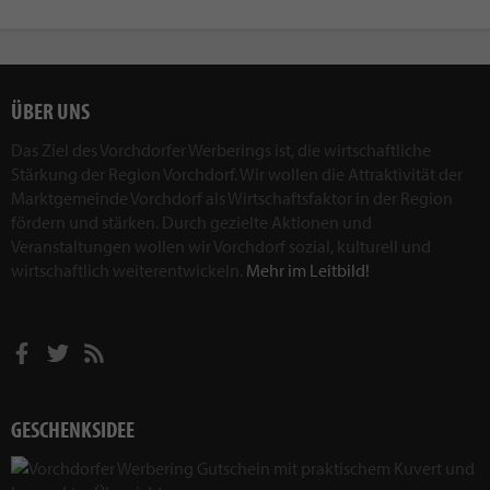
ÜBER UNS
Das Ziel des Vorchdorfer Werberings ist, die wirtschaftliche
Stärkung der Region Vorchdorf. Wir wollen die Attraktivität der
Marktgemeinde Vorchdorf als Wirtschaftsfaktor in der Region
fördern und stärken. Durch gezielte Aktionen und
Veranstaltungen wollen wir Vorchdorf sozial, kulturell und
wirtschaftlich weiterentwickeln.
Mehr im Leitbild!
GESCHENKSIDEE