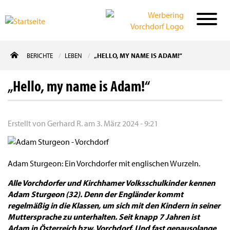
Direkt
BERICHTE
LEBEN
„HELLO, MY NAME IS ADAM!“
zum
Inhalt
„Hello, my name is Adam!“
Erstellt von
Gerhard R.
am
3. März 2024 - 9:21
Adam Sturgeon: Ein Vorchdorfer mit englischen Wurzeln.
Alle Vorchdorfer und Kirchhamer Volksschulkinder kennen
Adam Sturgeon (32). Denn der Engländer kommt
regelmäßig in die Klassen, um sich mit den Kindern in seiner
Muttersprache zu unterhalten. Seit knapp 7 Jahren ist
Adam in Österreich bzw. Vorchdorf. Und fast genausolange