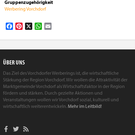
Gruppenzugehörigkeit
Werbering Vorchdorf
Facebook
Pinterest
X
WhatsApp
Email
ÜBER UNS
Das Ziel des Vorchdorfer Werberings ist, die wirtschaftliche
Stärkung der Region Vorchdorf. Wir wollen die Attraktivität der
Marktgemeinde Vorchdorf als Wirtschaftsfaktor in der Region
fördern und stärken. Durch gezielte Aktionen und
Veranstaltungen wollen wir Vorchdorf sozial, kulturell und
wirtschaftlich weiterentwickeln.
Mehr im Leitbild!