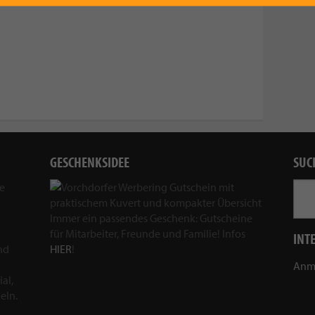
GESCHENKSIDEE
SUC
ie
Immer ein passendes Geschenk: Gutscheine
für Mitarbeiter, Freunde und Familie! Infos
INT
nd
HIER
!
Anm
al,
eln.