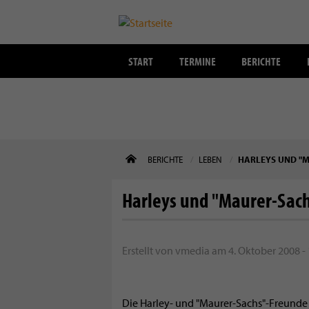
START
TERMINE
BERICHTE
Direkt
BERICHTE
LEBEN
HARLEYS UND "
zum
Inhalt
Harleys und "Maurer-Sach
Erstellt von
vmedia
am
4. Oktober 2008 -
Die Harley- und "Maurer-Sachs"-Freunde 