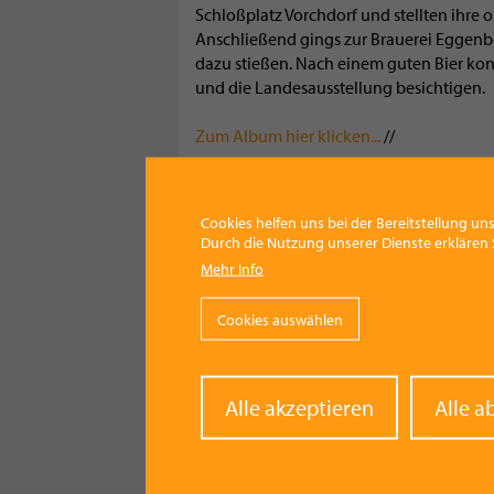
Schloßplatz Vorchdorf und stellten ihre
Anschließend gings zur Brauerei Eggenbe
dazu stießen. Nach einem guten Bier ko
und die Landesausstellung besichtigen.
Zum Album hier klicken...
//
Kategorie
Leben
Cookies helfen uns bei der Bereitstellung uns
Durch die Nutzung unserer Dienste erklären S
Facebook
Pinterest
X
WhatsApp
Email
Mehr Info
Cookies auswählen
Withd
Alle akzeptieren
Alle a
conse