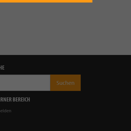
HE
ERNER BEREICH
elden