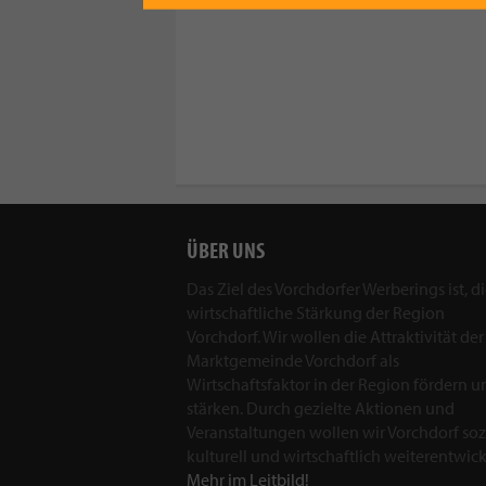
ÜBER UNS
Das Ziel des Vorchdorfer Werberings ist, d
wirtschaftliche Stärkung der Region
Vorchdorf. Wir wollen die Attraktivität der
Marktgemeinde Vorchdorf als
Wirtschaftsfaktor in der Region fördern u
stärken. Durch gezielte Aktionen und
Veranstaltungen wollen wir Vorchdorf sozi
kulturell und wirtschaftlich weiterentwick
Mehr im Leitbild!