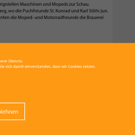
 origniellen Maschinen und Mopeds zur Schau.
rg, wo die Puchfreunde St. Konrad und Karl Stöhr jun.
nnten die Moped- und Motorradfreunde die Brauerei
erer Dienste.
ie sich damit einverstanden, dass wir Cookies setzen.
raw
blehnen
nt