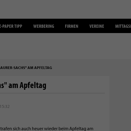
E-PAPER TIPP
WERBERING
FIRMEN
VEREINE
MITTAG
MAURER-SACHS" AM APFELTAG
s" am Apfeltag
 15:32
trafen sich auch heuer wieder beim Apfeltag am