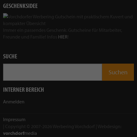
GESCHENKSIDEE
Immer ein passendes Geschenk: Gutscheine für Mitarbeiter,
Freunde und Familie! Infos
HIER
!
SUCHE
INTERNER BEREICH
Anmelden
Impressum
| Copyright © 2007-2026 Werbering Vorchdorf | Webdesign:
vorchdorf
media