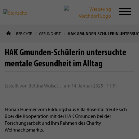
Direkt
BERICHTE
GESUNDHEIT
HAK GMUNDEN-SCHÜLERIN UNTERSUCH
zum
Inhalt
HAK Gmunden-Schülerin untersuchte
mentale Gesundheit im Alltag
Erstellt von
Bettina Woiset…
am
14. Januar 2025 - 11:51
Florian Huemer vom Bildungshaus Villa Rosental freute sich
über die Kooperation mit der HAK Gmunden bei der
Forschungsarbeit und ihm Rahmen des Charity
Weihnachtsmarkts.