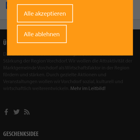
Facebook
Pinterest
X
WhatsApp
Email
Withdraw
Alle akzeptieren
consent
Alle ablehnen
ÜBER UNS
Das Ziel des Vorchdorfer Werberings ist, die wirtschaftliche
Stärkung der Region Vorchdorf. Wir wollen die Attraktivität der
Marktgemeinde Vorchdorf als Wirtschaftsfaktor in der Region
fördern und stärken. Durch gezielte Aktionen und
Veranstaltungen wollen wir Vorchdorf sozial, kulturell und
wirtschaftlich weiterentwickeln.
Mehr im Leitbild!
GESCHENKSIDEE