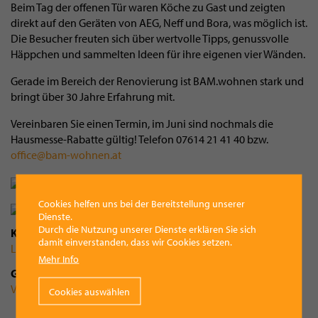
Beim Tag der offenen Tür waren Köche zu Gast und zeigten
direkt auf den Geräten von AEG, Neff und Bora, was möglich ist.
Die Besucher freuten sich über wertvolle Tipps, genussvolle
Häppchen und sammelten Ideen für ihre eigenen vier Wänden.
Gerade im Bereich der Renovierung ist BAM.wohnen stark und
bringt über 30 Jahre Erfahrung mit.
Vereinbaren Sie einen Termin, im Juni sind nochmals die
Hausmesse-Rabatte gültig! Telefon 07614 21 41 40 bzw.
office@bam-wohnen.at
Cookies helfen uns bei der Bereitstellung unserer
Dienste.
Durch die Nutzung unserer Dienste erklären Sie sich
Kategorie
damit einverstanden, dass wir Cookies setzen.
Leben
Mehr Info
Gemeinde
Vorchdorf
Cookies auswählen