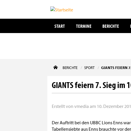
START
TERMINE
BERICHTE
Direkt
BERICHTE
SPORT
GIANTS FEIERN 7.
zum
Inhalt
GIANTS feiern 7. Sieg im 1
Erstellt von
vmedia
am
10. Dezember 2012
Der Auftritt bei den UBBC Lions Enns war 
Tabellensiebte aus Enns brauchte vor d