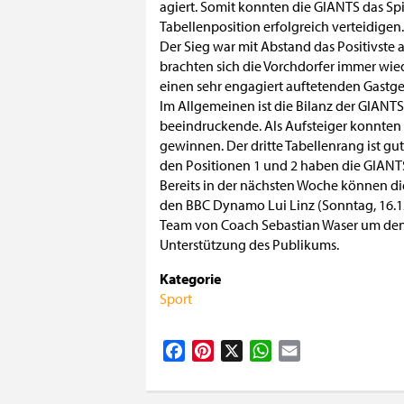
agiert. Somit konnten die GIANTS das Spie
Tabellenposition erfolgreich verteidigen.
Der Sieg war mit Abstand das Positivste 
brachten sich die Vorchdorfer immer wi
einen sehr engagiert auftetenden Gast
Im Allgemeinen ist die Bilanz der GIANT
beeindruckende. Als Aufsteiger konnten d
gewinnen. Der dritte Tabellenrang ist g
den Positionen 1 und 2 haben die GIANT
Bereits in der nächsten Woche können di
den BBC Dynamo Lui Linz (Sonntag, 16.12.
Team von Coach Sebastian Waser um den 8
Unterstützung des Publikums.
Kategorie
Sport
Facebook
Pinterest
X
WhatsApp
Email