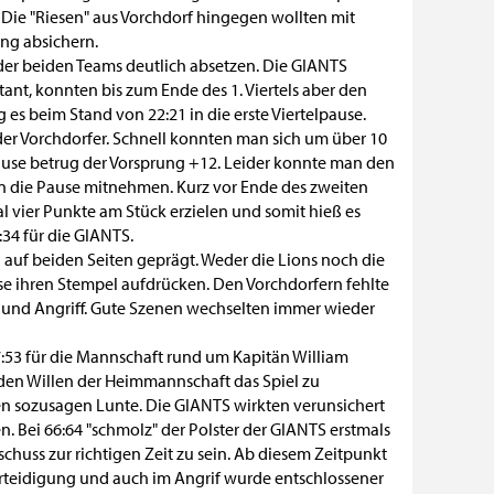
. Die "Riesen" aus Vorchdorf hingegen wollten mit
ang absichern.
 der beiden Teams deutlich absetzen. Die GIANTS
ant, konnten bis zum Ende des 1. Viertels aber den
 es beim Stand von 22:21 in die erste Viertelpause.
der Vorchdorfer. Schnell konnten man sich um über 10
ause betrug der Vorsprung +12. Leider konnte man den
 in die Pause mitnehmen. Kurz vor Ende des zweiten
l vier Punkte am Stück erzielen und somit hieß es
:34 für die GIANTS.
n auf beiden Seiten geprägt. Weder die Lions noch die
e ihren Stempel aufdrücken. Den Vorchdorfern fehlte
g und Angriff. Gute Szenen wechselten immer wieder
57:53 für die Mannschaft rund um Kapitän William
den Willen der Heimmannschaft das Spiel zu
en sozusagen Lunte. Die GIANTS wirkten verunsichert
. Bei 66:64 "schmolz" der Polster der GIANTS erstmals
schuss zur richtigen Zeit zu sein. Ab diesem Zeitpunkt
Verteidigung und auch im Angrif wurde entschlossener