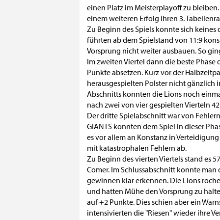
einen Platz im Meisterplayoff zu bleiben
einem weiteren Erfolg ihren 3. Tabellenr
Zu Beginn des Spiels konnte sich keines
führten ab dem Spielstand von 11:9 konst
Vorsprung nicht weiter ausbauen. So ging
Im zweiten Viertel dann die beste Phase 
Punkte absetzen. Kurz vor der Halbzeitp
herausgespielten Polster nicht gänzlich
Abschnitts konnten die Lions noch einma
nach zwei von vier gespielten Vierteln 42
Der dritte Spielabschnitt war von Fehler
GIANTS konnten dem Spiel in dieser Phas
es vor allem an Konstanz in Verteidigun
mit katastrophalen Fehlern ab.
Zu Beginn des vierten Viertels stand es 
Comer. Im Schlussabschnitt konnte man 
gewinnen klar erkennen. Die Lions roch
und hatten Mühe den Vorsprung zu halten
auf +2 Punkte. Dies schien aber ein Warn
intensivierten die "Riesen" wieder ihre 