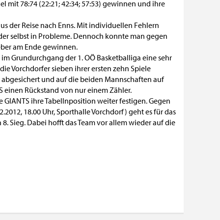
l mit 78:74 (22:21; 42:34; 57:53) gewinnen und ihre
aus der Reise nach Enns. Mit individuellen Fehlern
eder selbst in Probleme. Dennoch konnte man gegen
geber am Ende gewinnen.
S im Grundurchgang der 1. OÖ Basketballiga eine sehr
ie Vorchdorfer sieben ihrer ersten zehn Spiele
ut abgesichert und auf die beiden Mannschaften auf
S einen Rückstand von nur einem Zähler.
e GIANTS ihre Tabellnposition weiter festigen. Gegen
2012, 18.00 Uhr, Sporthalle Vorchdorf) geht es für das
. Sieg. Dabei hofft das Team vor allem wieder auf die