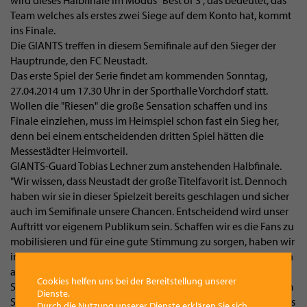
wird dieses Halbfinale im Modus "Best of 3", das bedeutet, das
Team welches als erstes zwei Siege auf dem Konto hat, kommt
ins Finale.
Die GIANTS treffen in diesem Semifinale auf den Sieger der
Hauptrunde, den FC Neustadt.
Das erste Spiel der Serie findet am kommenden Sonntag,
27.04.2014 um 17.30 Uhr in der Sporthalle Vorchdorf statt.
Wollen die "Riesen" die große Sensation schaffen und ins
Finale einziehen, muss im Heimspiel schon fast ein Sieg her,
denn bei einem entscheidenden dritten Spiel hätten die
Messestädter Heimvorteil.
GIANTS-Guard Tobias Lechner zum anstehenden Halbfinale.
"Wir wissen, dass Neustadt der große Titelfavorit ist. Dennoch
haben wir sie in dieser Spielzeit bereits geschlagen und sicher
auch im Semifinale unsere Chancen. Entscheidend wird unser
Auftritt vor eigenem Publikum sein. Schaffen wir es die Fans zu
mobilisieren und für eine gute Stimmung zu sorgen, haben wir
in Vorchdorf alle Möglichkeiten. In den Playoffs ist bekanntlich
alles möglich!."
Cookies helfen uns bei der Bereitstellung unserer
Somit laden die GIANTS alle Sport-Fans recht herzlich zu ihrem
Dienste.
Saisonhighlight ein. Neben dem sportlichen Geschehen gibt es
Durch die Nutzung unserer Dienste erklären Sie sich