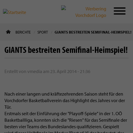
Direkt
BERICHTE
SPORT
GIANTS BESTREITEN SEMIFINAL-HEIMSPIEL!
zum
Inhalt
GIANTS bestreiten Semifinal-Heimspiel!
Erstellt von
vmedia
am
23. April 2014 - 21:36
Nach einer langen und kräftezehrenden Saison steht für den
Vorchdorfer Basketballverein das Highlight des Jahres vor der
Tür.
Erstmals seit der Einführung der "Playoff-Spiele" in der 1. OÖ
Basketballliga, konnten sich die "Riesen" für das Semifinale der
besten vier Teams des Bundeslandes qualifizieren. Gespielt