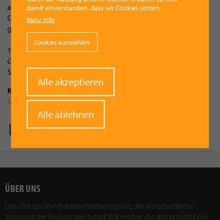
auch rund herum tolle Aktionen. Freibier (im 1. Spielviertel),
damit einverstanden, dass wir Cookies setzen.
Chilli con Carne und ein Gewinnspiel werden den Zuschauern
Mehr Info
geboten.
Cookies auswählen
1. Semifinalspiel OÖ Basketballliga:
GIANTS VORCHDORF vs. FC Neustadt Baskets
Sonntag, 27.04.2014 um 17.30 Uhr
Withdraw
Alle akzeptieren
consent
Kategorie
Sport
Alle ablehnen
Facebook
Pinterest
X
WhatsApp
Email
ÜBER UNS
Das Ziel des Vorchdorfer Werberings ist, die wirtschaftliche
Stärkung der Region Vorchdorf. Wir wollen die Attraktivität der