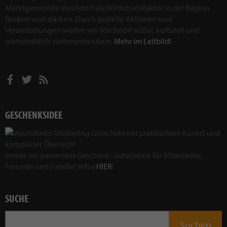
Marktgemeinde Vorchdorf als Wirtschaftsfaktor in der Region
fördern und stärken. Durch gezielte Aktionen und
Veranstaltungen wollen wir Vorchdorf sozial, kulturell und
wirtschaftlich weiterentwickeln.
Mehr im Leitbild!
GESCHENKSIDEE
Immer ein passendes Geschenk: Gutscheine für Mitarbeiter,
Freunde und Familie! Infos
HIER
!
SUCHE