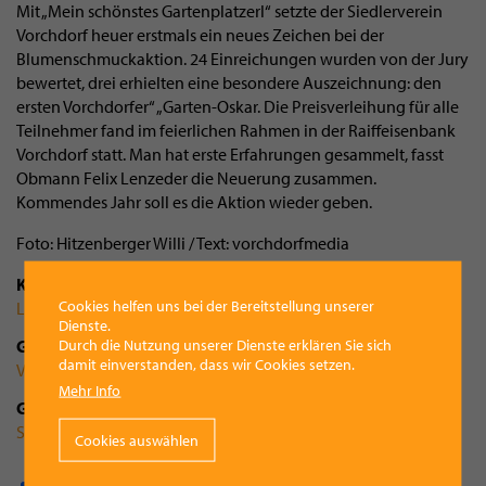
Mit „Mein schönstes Gartenplatzerl“ setzte der Siedlerverein
Vorchdorf heuer erstmals ein neues Zeichen bei der
Blumenschmuckaktion. 24 Einreichungen wurden von der Jury
bewertet, drei erhielten eine besondere Auszeichnung: den
ersten Vorchdorfer“ „Garten-Oskar. Die Preisverleihung für alle
Teilnehmer fand im feierlichen Rahmen in der Raiffeisenbank
Vorchdorf statt. Man hat erste Erfahrungen gesammelt, fasst
Obmann Felix Lenzeder die Neuerung zusammen.
Kommendes Jahr soll es die Aktion wieder geben.
Foto: Hitzenberger Willi / Text: vorchdorfmedia
Kategorie
Cookies helfen uns bei der Bereitstellung unserer
Leben
Dienste.
Durch die Nutzung unserer Dienste erklären Sie sich
Gemeinde
damit einverstanden, dass wir Cookies setzen.
Vorchdorf
Mehr Info
Gruppenzugehörigkeit
Siedlerverein Vorchdorf
Cookies auswählen