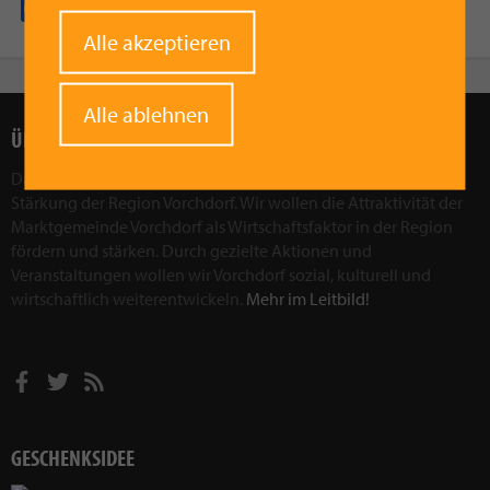
Facebook
Pinterest
X
WhatsApp
Email
Withdraw
Alle akzeptieren
consent
Alle ablehnen
ÜBER UNS
Das Ziel des Vorchdorfer Werberings ist, die wirtschaftliche
Stärkung der Region Vorchdorf. Wir wollen die Attraktivität der
Marktgemeinde Vorchdorf als Wirtschaftsfaktor in der Region
fördern und stärken. Durch gezielte Aktionen und
Veranstaltungen wollen wir Vorchdorf sozial, kulturell und
wirtschaftlich weiterentwickeln.
Mehr im Leitbild!
GESCHENKSIDEE