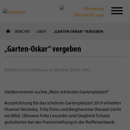
Direkt
BERICHTE
LEBEN
„GARTEN-OSKAR“ VERGEBEN
zum
Inhalt
„Garten-Oskar“ vergeben
Erstellt von
vmedia
am
4. Oktober 2019 - 9:47
Siedlervererein suchte „Mein schönstes Gartenplatzerl“
Auszeichnung für das schönste Gartenplatzerl 2019 erhielten
Huemer Veronika, Fritz Poiss und Berghammer Ronald (nicht
am Bild). Obmann Felix Lenzeder und Siegfried Schatzl
gratulierten bei der Preisverleihung in der Raiffeisenbank.