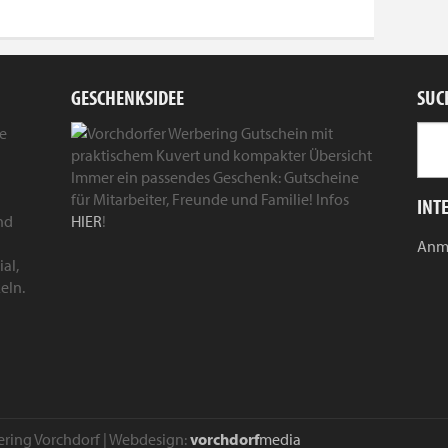
GESCHENKSIDEE
SUC
ie
Immer ein passendes Geschenk: Gutscheine
für Mitarbeiter, Freunde und Familie! Infos
INT
nd
HIER
!
Anm
al,
eln.
ering Vorchdorf | Webdesign:
vorchdorf
media