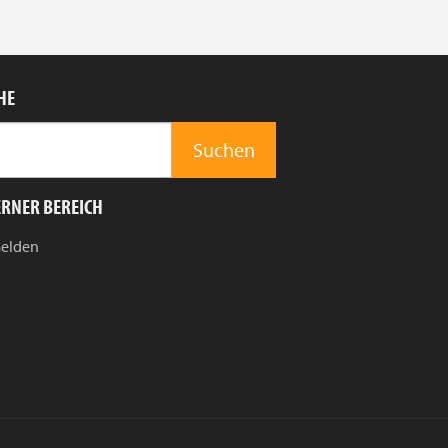
HE
ERNER BEREICH
elden