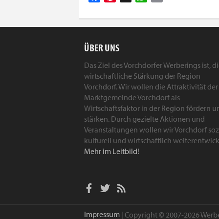
ÜBER UNS
Das Ziel des Vorchdorfer Werberings ist, d
wirtschaftliche Stärkung der Region
Vorchdorf. Wir wollen die Attraktivität der
Marktgemeinde Vorchdorf als
Wirtschaftsfaktor in der Region fördern u
stärken. Durch gezielte Aktionen und
Veranstaltungen wollen wir Vorchdorf sozi
kulturell und wirtschaftlich weiterentwick
Mehr im Leitbild!
Impressum
| Copyright © 2007-2026 Werb