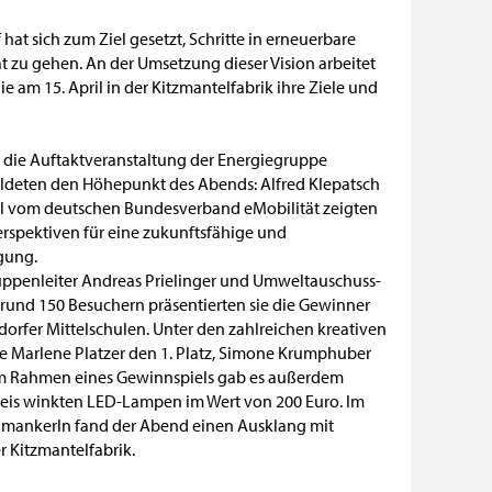
at sich zum Ziel gesetzt, Schritte in erneuerbare
ät zu gehen. An der Umsetzung dieser Vision arbeitet
 am 15. April in der Kitzmantelfabrik ihre Ziele und
 die Auftaktveranstaltung der Energiegruppe
ildeten den Höhepunkt des Abends: Alfred Klepatsch
igl vom deutschen Bundesverband eMobilität zeigten
rspektiven für eine zukunftsfähige und
gung.
ppenleiter Andreas Prielinger und Umweltauschuss-
 rund 150 Besuchern präsentierten sie die Gewinner
rfer Mittelschulen. Unter den zahlreichen kreativen
e Marlene Platzer den 1. Platz, Simone Krumphuber
. Im Rahmen eines Gewinnspiels gab es außerdem
reis winkten LED-Lampen im Wert von 200 Euro. Im
mankerln fand der Abend einen Ausklang mit
r Kitzmantelfabrik.