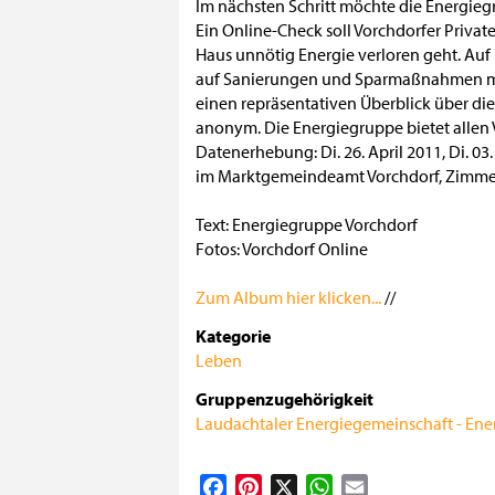
Im nächsten Schritt möchte die Energie
Ein Online-Check soll Vorchdorfer Priva
Haus unnötig Energie verloren geht. Auf
auf Sanierungen und Sparmaßnahmen mo
einen repräsentativen Überblick über di
anonym. Die Energiegruppe bietet allen 
Datenerhebung: Di. 26. April 2011, Di. 03.
im Marktgemeindeamt Vorchdorf, Zimmer
Text: Energiegruppe Vorchdorf
Fotos: Vorchdorf Online
Zum Album hier klicken...
//
Kategorie
Leben
Gruppenzugehörigkeit
Laudachtaler Energiegemeinschaft - En
Facebook
Pinterest
X
WhatsApp
Email