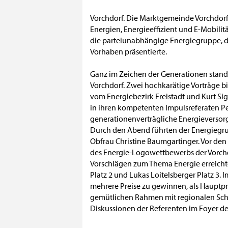
Vorchdorf. Die Marktgemeinde Vorchdorf h
Energien, Energieeffizient und E-Mobilit
die parteiunabhängige Energiegruppe, die
Vorhaben präsentierte.
Ganz im Zeichen der Generationen stand
Vorchdorf. Zwei hochkarätige Vorträge b
vom Energiebezirk Freistadt und Kurt S
in ihren kompetenten Impulsreferaten Pe
generationenverträgliche Energieversor
Durch den Abend führten der Energiegru
Obfrau Christine Baumgartinger. Vor den
des Energie-Logowettbewerbs der Vorchdo
Vorschlägen zum Thema Energie erreicht
Platz 2 und Lukas Loitelsberger Platz 3
mehrere Preise zu gewinnen, als Hauptp
gemütlichen Rahmen mit regionalen Sch
Diskussionen der Referenten im Foyer de