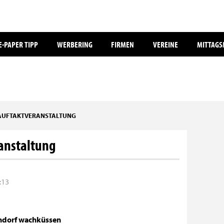
E-PAPER TIPP
WERBERING
FIRMEN
VEREINE
MITTAG
 AUFTAKTVERANSTALTUNG
anstaltung
:13
hdorf wachküssen