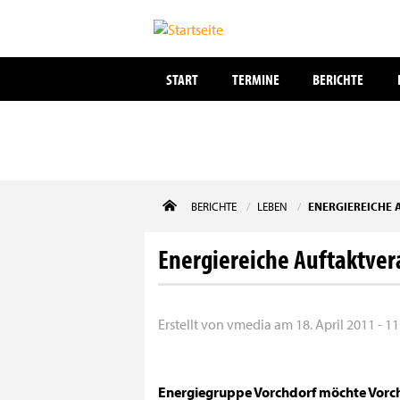
START
TERMINE
BERICHTE
Direkt
BERICHTE
LEBEN
ENERGIEREICHE
zum
Inhalt
Energiereiche Auftaktver
Erstellt von
vmedia
am
18. April 2011 - 11
Energiegruppe Vorchdorf möchte Vorc