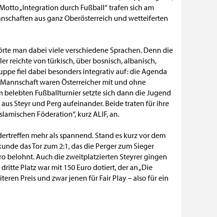
 Motto „Integration durch Fußball“ trafen sich am
schaften aus ganz Oberösterreich und wetteiferten
hörte man dabei viele verschiedene Sprachen. Denn die
er reichte von türkisch, über bosnisch, albanisch,
Gruppe fiel dabei besonders integrativ auf: die Agenda
r Mannschaft waren Österreicher mit und ohne
m belebten Fußballturnier setzte sich dann die Jugend
aus Steyr und Perg aufeinander. Beide traten für ihre
slamischen Föderation“, kurz ALIF, an.
ertreffen mehr als spannend. Stand es kurz vor dem
Sekunde das Tor zum 2:1, das die Perger zum Sieger
ro belohnt. Auch die zweitplatzierten Steyrer gingen
dritte Platz war mit 150 Euro dotiert, der an „Die
ren Preis und zwar jenen für Fair Play – also für ein