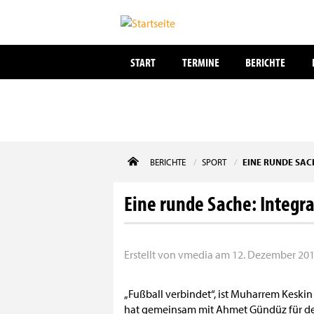
START
TERMINE
BERICHTE
Direkt
BERICHTE
SPORT
EINE RUNDE SAC
zum
Inhalt
Eine runde Sache: Integra
Erstellt von
vmedia
am
12. Dezember 2011
„Fußball verbindet“, ist Muharrem Keskin
hat gemeinsam mit Ahmet Gündüz für den