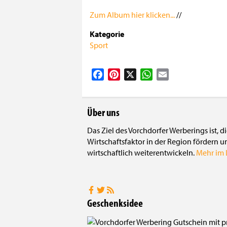
Zum Album hier klicken...
//
Kategorie
Sport
Facebook
Pinterest
X
WhatsApp
Email
Über uns
Das Ziel des Vorchdorfer Werberings ist, 
Wirtschaftsfaktor in der Region fördern u
wirtschaftlich weiterentwickeln.
Mehr im L
Geschenksidee