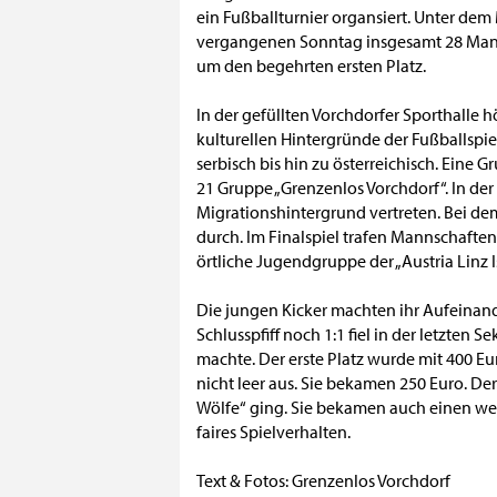
ein Fußballturnier organsiert. Unter dem
vergangenen Sonntag insgesamt 28 Mann
um den begehrten ersten Platz.
In der gefüllten Vorchdorfer Sporthalle 
kulturellen Hintergründe der Fußballspiel
serbisch bis hin zu österreichisch. Eine 
21 Gruppe „Grenzenlos Vorchdorf“. In de
Migrationshintergrund vertreten. Bei de
durch. Im Finalspiel trafen Mannschaften 
örtliche Jugendgruppe der „Austria Linz I
Die jungen Kicker machten ihr Aufeinand
Schlusspfiff noch 1:1 fiel in der letzten 
machte. Der erste Platz wurde mit 400 Eu
nicht leer aus. Sie bekamen 250 Euro. Der 
Wölfe“ ging. Sie bekamen auch einen weite
faires Spielverhalten.
Text & Fotos: Grenzenlos Vorchdorf