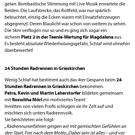
getan. Bombastische Stimmung mit Live Musik erwartete die
Beiden. Die Laufstrecke, das Rollfeld, war nur spärlich
beleuchtet, einzig die Ecken waren mit Einsatzfahrzeugen
abgegrenzt. Deren Blaulicht war schon von weitem zu sehen.
Die 5km verflogen nur so und es ging sich sogar ein
sicherer
Platz 2 in der Teenie-Wertung für Magdalena
aus.
Es besteht absolute Wiederholungsgefahr, Schlaf wird ohnehin
überbewertet!
24 Stunden Radrennen in Grieskirchen
Wenig Schlaf hat bestimmt auch das 4rer Gespann beim
24
Stunden Radrennen in Grieskirchen
bekommen.
Petra, Kevin und Martin Laherstorfer
bildeten gemeinsam
mit
Roswitha Mörl
ein motiviertes Team!
Inmitten von vielen Profis schlugen sie ihr Zelt auf und
mischten sich unters Radrennvolk.
Sie berichteten wie folgt:
„Radrennunerfahren gingen wir mit gemischten Gefühlen an
den Start. Frei nach dem Motto „Dabei sein ist alles – und vor