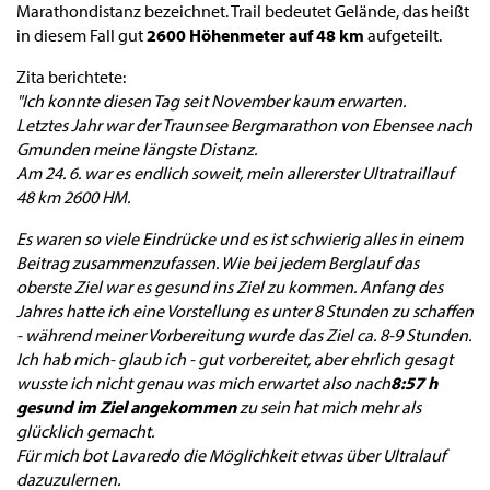
Marathondistanz bezeichnet. Trail bedeutet Gelände, das heißt
in diesem Fall gut
2600 Höhenmeter auf 48 km
aufgeteilt.
Zita berichtete:
"Ich konnte diesen Tag seit November kaum erwarten.
Letztes Jahr war der Traunsee Bergmarathon von Ebensee nach
Gmunden meine längste Distanz.
Am 24. 6. war es endlich soweit, mein allererster Ultratraillauf
48 km 2600 HM.
Es waren so viele Eindrücke und es ist schwierig alles in einem
Beitrag zusammenzufassen. Wie bei jedem Berglauf das
oberste Ziel war es gesund ins Ziel zu kommen. Anfang des
Jahres hatte ich eine Vorstellung es unter 8 Stunden zu schaffen
- während meiner Vorbereitung wurde das Ziel ca. 8-9 Stunden.
Ich hab mich- glaub ich - gut vorbereitet, aber ehrlich gesagt
wusste ich nicht genau was mich erwartet also nach
8:57 h
gesund im Ziel angekommen
zu sein hat mich mehr als
glücklich gemacht.
Für mich bot Lavaredo die Möglichkeit etwas über Ultralauf
dazuzulernen.