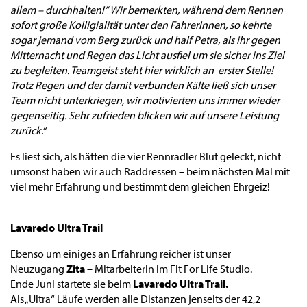
allem – durchhalten!“ Wir bemerkten, während dem Rennen
sofort große Kolligialität unter den FahrerInnen, so kehrte
sogar jemand vom Berg zurück und half Petra, als ihr gegen
Mitternacht und Regen das Licht ausfiel um sie sicher ins Ziel
zu begleiten. Teamgeist steht hier wirklich an erster Stelle!
Trotz Regen und der damit verbunden Kälte ließ sich unser
Team nicht unterkriegen, wir motivierten uns immer wieder
gegenseitig. Sehr zufrieden blicken wir auf unsere Leistung
zurück.“
Es liest sich, als hätten die vier Rennradler Blut geleckt, nicht
umsonst haben wir auch Raddressen – beim nächsten Mal mit
viel mehr Erfahrung und bestimmt dem gleichen Ehrgeiz!
Lavaredo Ultra Trail
Ebenso um einiges an Erfahrung reicher ist unser
Neuzugang
Zita
– Mitarbeiterin im Fit For Life Studio.
Ende Juni startete sie beim
Lavaredo Ultra Trail.
Als „Ultra“ Läufe werden alle Distanzen jenseits der 42,2