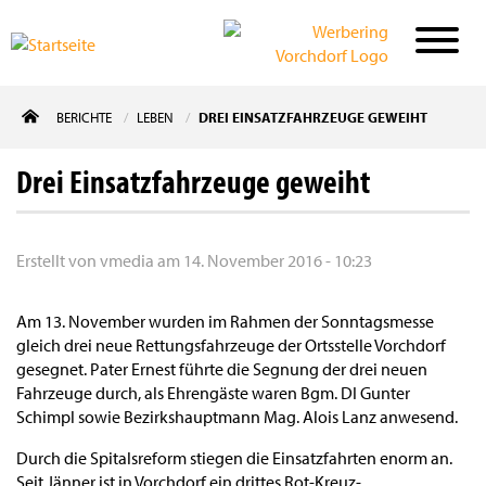
Direkt
BERICHTE
LEBEN
DREI EINSATZFAHRZEUGE GEWEIHT
zum
Inhalt
Drei Einsatzfahrzeuge geweiht
Erstellt von
vmedia
am
14. November 2016 - 10:23
Am 13. November wurden im Rahmen der Sonntagsmesse
gleich drei neue Rettungsfahrzeuge der Ortsstelle Vorchdorf
gesegnet. Pater Ernest führte die Segnung der drei neuen
Fahrzeuge durch, als Ehrengäste waren Bgm. DI Gunter
Schimpl sowie Bezirkshauptmann Mag. Alois Lanz anwesend.
Durch die Spitalsreform stiegen die Einsatzfahrten enorm an.
Seit Jänner ist in Vorchdorf ein drittes Rot-Kreuz-