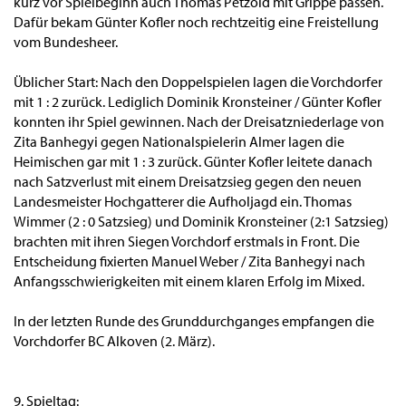
kurz vor Spielbeginn auch Thomas Petzold mit Grippe passen.
Dafür bekam Günter Kofler noch rechtzeitig eine Freistellung
vom Bundesheer.
Üblicher Start: Nach den Doppelspielen lagen die Vorchdorfer
mit 1 : 2 zurück. Lediglich Dominik Kronsteiner / Günter Kofler
konnten ihr Spiel gewinnen. Nach der Dreisatzniederlage von
Zita Banhegyi gegen Nationalspielerin Almer lagen die
Heimischen gar mit 1 : 3 zurück. Günter Kofler leitete danach
nach Satzverlust mit einem Dreisatzsieg gegen den neuen
Landesmeister Hochgatterer die Aufholjagd ein. Thomas
Wimmer (2 : 0 Satzsieg) und Dominik Kronsteiner (2:1 Satzsieg)
brachten mit ihren Siegen Vorchdorf erstmals in Front. Die
Entscheidung fixierten Manuel Weber / Zita Banhegyi nach
Anfangsschwierigkeiten mit einem klaren Erfolg im Mixed.
In der letzten Runde des Grunddurchganges empfangen die
Vorchdorfer BC Alkoven (2. März).
9. Spieltag: