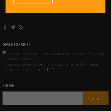
Veranstaltungen wollen wir Vorchdorf sozial, kulturell und
wirtschaftlich weiterentwickeln.
Mehr im Leitbild!
GESCHENKSIDEE
Immer ein passendes Geschenk: Gutscheine für Mitarbeiter,
Freunde und Familie! Infos
HIER
!
SUCHE