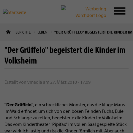
Direkt
BERICHTE
LEBEN
"DER GRÜFFELO" BEGEISTERT DIE KINDER I
zum
Inhalt
"Der Grüffelo" begeistert die Kinder im
Volksheim
Erstellt von
vmedia
am
27. März 2010 - 17:09
"Der Grüffelo"
, ein schreckliches Monster, das die kluge Maus
im Wald erfindet, um sich von den bösen Feinden Fuchs, Eule
und Schlange zu retten, begeisterte die Kinder im Volksheim.
Das vom Kindertheater "Pipifax" im vollen Saal gespielte Stück
war wirklich lustig und riss die Kinder förmlich mit. Aber auch