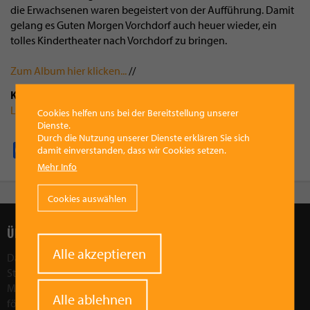
die Erwachsenen waren begeistert von der Aufführung. Damit
gelang es Guten Morgen Vorchdorf auch heuer wieder, ein
tolles Kindertheater nach Vorchdorf zu bringen.
Zum Album hier klicken...
//
Kategorie
Leben
Cookies helfen uns bei der Bereitstellung unserer
Dienste.
Durch die Nutzung unserer Dienste erklären Sie sich
Facebook
Pinterest
X
WhatsApp
Email
damit einverstanden, dass wir Cookies setzen.
Mehr Info
Cookies auswählen
ÜBER UNS
Withdraw
Alle akzeptieren
Das Ziel des Vorchdorfer Werberings ist, die wirtschaftliche
consent
Stärkung der Region Vorchdorf. Wir wollen die Attraktivität der
Marktgemeinde Vorchdorf als Wirtschaftsfaktor in der Region
Alle ablehnen
fördern und stärken. Durch gezielte Aktionen und