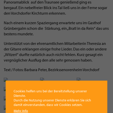
Panoramablick auf den Traunsee genießend ging es
bergauf. Ein nebelfreier Blick ins Tal ließ uns in der Ferne sogar
den Vorchdorfer Kirchturm erkennen.
Nach einem kurzen Spaziergang erwartete uns im Gasthof
Grünbergalm schon die Stärkung, ein „Bratl in da Rein“ das uns
bestens mundete.
Unterstützt von der ehrenamtlichen Mitarbeiterin Theresia an
der Gitarre erklangen einige frohe Lieder. Das ein oder andere
„Witzerl“ durfte natürlich auch nicht fehlen. Kurz gesagt ein
vergnüglicher Ausflug den alle sehr genossen haben.
Text / Fotos: Barbara Peter, Bezirkssenorenheim Vorchdorf
Cookies helfen uns bei der Bereitstellung unserer
Dienste.
Durch die Nutzung unserer Dienste erklären Sie sich
damit einverstanden, dass wir Cookies setzen.
Mehr Info