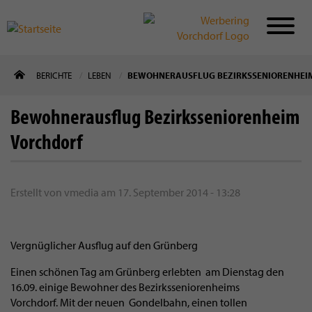
Direkt
BERICHTE
LEBEN
BEWOHNERAUSFLUG BEZIRKSSENIORENHEI
zum
Inhalt
Bewohnerausflug Bezirksseniorenheim
Vorchdorf
Erstellt von
vmedia
am
17. September 2014 - 13:28
Vergnüglicher Ausflug auf den Grünberg
Einen schönen Tag am Grünberg erlebten am Dienstag den
16.09. einige Bewohner des Bezirksseniorenheims
Vorchdorf. Mit der neuen Gondelbahn, einen tollen