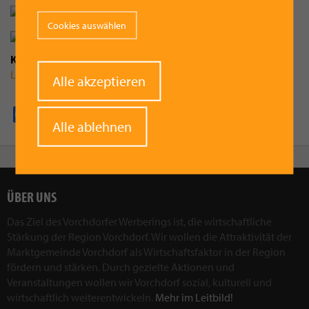
Cookies auswählen
Kategorie
Leben
Withdraw
Alle akzeptieren
consent
Facebook
Pinterest
X
WhatsApp
Email
Alle ablehnen
ÜBER UNS
Das Ziel des Vorchdorfer Werberings ist, die wirtschaftliche
Stärkung der Region Vorchdorf. Wir wollen die Attraktivität der
Marktgemeinde Vorchdorf als Wirtschaftsfaktor in der Region
fördern und stärken. Durch gezielte Aktionen und
Veranstaltungen wollen wir Vorchdorf sozial, kulturell und
wirtschaftlich weiterentwickeln.
Mehr im Leitbild!