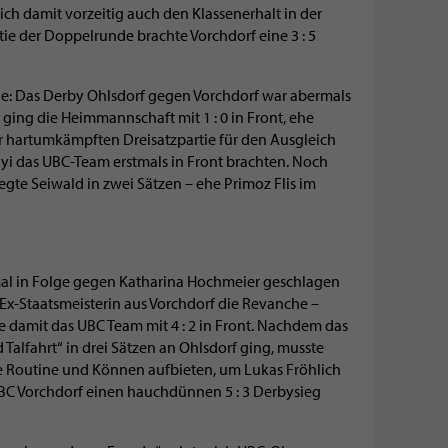
ich damit vorzeitig auch den Klassenerhalt in der
e der Doppelrunde brachte Vorchdorf eine 3 : 5
he: Das Derby Ohlsdorf gegen Vorchdorf war abermals
ging die Heimmannschaft mit 1 : 0 in Front, ehe
er hartumkämpften Dreisatzpartie für den Ausgleich
yi das UBC-Team erstmals in Front brachten. Noch
gte Seiwald in zwei Sätzen – ehe Primoz Flis im
mal in Folge gegen Katharina Hochmeier geschlagen
 Ex-Staatsmeisterin aus Vorchdorf die Revanche –
te damit das UBC Team mit 4 : 2 in Front. Nachdem das
 Talfahrt“ in drei Sätzen an Ohlsdorf ging, musste
ne Routine und Können aufbieten, um Lukas Fröhlich
 UBC Vorchdorf einen hauchdünnen 5 : 3 Derbysieg