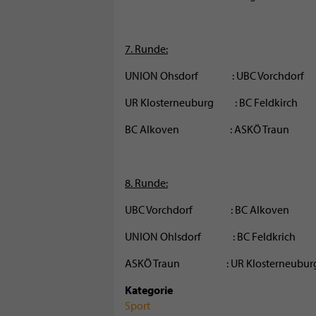
7. Runde:
UNION Ohsdorf : UBC Vorchdorf
UR Klosterneuburg : BC Feldkirc
BC Alkoven : ASKÖ Traun 
8. Runde:
UBC Vorchdorf : BC Alkoven
UNION Ohlsdorf : BC Feldkrich
ASKÖ Traun : UR Klosterneuburg
Kategorie
Sport