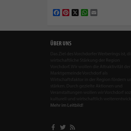
Facebook
Pinterest
X
WhatsApp
Email
ÜBER UNS
Das Ziel des Vorchdorfer Werberings ist, d
wirtschaftliche Stärkung der Region
Vorchdorf. Wir wollen die Attraktivität der
Marktgemeinde Vorchdorf als
Wirtschaftsfaktor in der Region fördern u
stärken. Durch gezielte Aktionen und
Veranstaltungen wollen wir Vorchdorf sozi
kulturell und wirtschaftlich weiterentwick
Mehr im Leitbild!