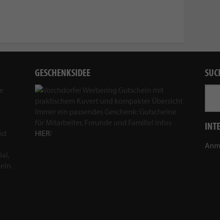
GESCHENKSIDEE
SUC
ie
Immer ein passendes Geschenk: Gutscheine
für Mitarbeiter, Freunde und Familie! Infos
INT
nd
HIER
!
Anm
al,
eln.