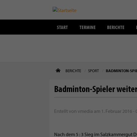
START
TERMINE
BERICHTE
Direkt
BERICHTE
SPORT
BADMINTON-SPIE
zum
Inhalt
Badminton-Spieler weiter
Erstellt von
vmedia
am
1. Februar 2016 - 
Nach dem 5 : 3 Sieg im Salzkammergut D