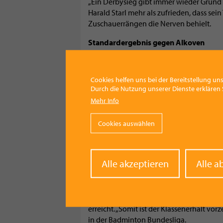
„Ein Derbysieg gibt immer wieder Grund
Harald Starl mehr als zufrieden, dass se
Zuschauerrängen die Nerven behielt.
Standardergebnis gegen Alkoven
Im zweiten Spiel der Doppelrunde musst
vier Begegnungen mit 3 : 5 geschlagen g
Cookies helfen uns bei der Bereitstellung uns
die engen Partien gewinnen,“ muss Starl
Durch die Nutzung unserer Dienste erklären S
warten.
Mehr Info
Wie zuletzt gingen beide Herren Doppel 
Cookies auswählen
feierten einen klaren Sieg im Damendopp
Rebhandl in zwei Sätzen und Miriam Grub
Mit enormer Kampfkraft konnte Peter Mori
gewinnen und den Ausgleich erzielen. 
Withd
Alle akzeptieren
Alle a
Zita Banhegyi jeweils in zwei Sätzen ges
conse
Alkoven.
Zwei Punkte wurden seitens UBC Vorchdor
erreicht. „Somit ist der Klassenerhalt vorz
in der Badminton Bundesliga.