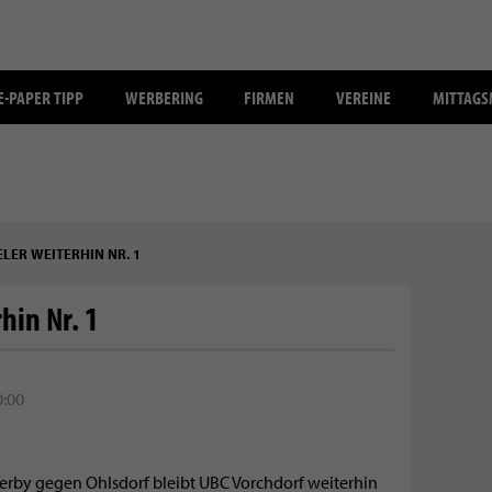
E-PAPER TIPP
WERBERING
FIRMEN
VEREINE
MITTAG
LER WEITERHIN NR. 1
hin Nr. 1
0:00
erby gegen Ohlsdorf bleibt UBC Vorchdorf weiterhin