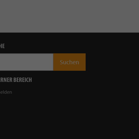
HE
ERNER BEREICH
elden