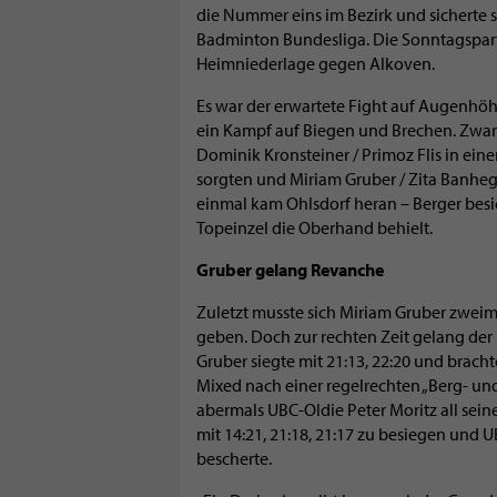
die Nummer eins im Bezirk und sicherte s
Badminton Bundesliga. Die Sonntagsparti
Heimniederlage gegen Alkoven.
Es war der erwartete Fight auf Augenhö
ein Kampf auf Biegen und Brechen. Zwar 
Dominik Kronsteiner / Primoz Flis in ein
sorgten und Miriam Gruber / Zita Banheg
einmal kam Ohlsdorf heran – Berger besie
Topeinzel die Oberhand behielt.
Gruber gelang Revanche
Zuletzt musste sich Miriam Gruber zwei
geben. Doch zur rechten Zeit gelang der
Gruber siegte mit 21:13, 22:20 und brach
Mixed nach einer regelrechten „Berg- und
abermals UBC-Oldie Peter Moritz all sei
mit 14:21, 21:18, 21:17 zu besiegen und
bescherte.