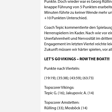
Punkte. Doch wieder war es Georg Rülling
knappe Führung von 5 Punkten erarbeitete
Minuten führte zu keiner Wende mehr un
+10 Punkten Unterschied.
Coach Tepic kommentierte den Spielausga
Herrenspielern im Kader. Nach wie vor ei
Unerfahrenheit und Nervosität im dritten
Engagement im letzten Viertel reichte le
Zukunft müssen wir härter spielen, vor a
LET’S GO VIKINGS – ROW THE BOAT!!!
Punkte nach Vierteln:
(19:19); (35:38); (43:59); (63:73)
Topscorer Vikings:
Tepic G. (16); Jakupovic A. (14)
Topscorer Amstetten:
Rülling (33); Mosböck (14)