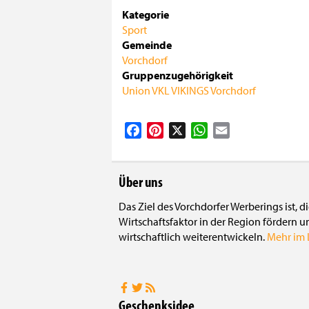
Kategorie
Sport
Gemeinde
Vorchdorf
Gruppenzugehörigkeit
Union VKL VIKINGS Vorchdorf
Facebook
Pinterest
X
WhatsApp
Email
Über uns
Das Ziel des Vorchdorfer Werberings ist, 
Wirtschaftsfaktor in der Region fördern u
wirtschaftlich weiterentwickeln.
Mehr im L
Geschenksidee