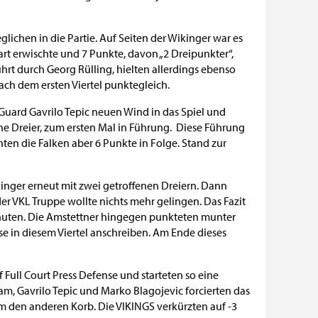
lichen in die Partie. Auf Seiten der Wikinger war es
rt erwischte und 7 Punkte, davon „2 Dreipunkter“,
hrt durch Georg Rülling, hielten allerdings ebenso
ach dem ersten Viertel punktegleich.
 Guard Gavrilo Tepic neuen Wind in das Spiel und
ne Dreier, zum ersten Mal in Führung. Diese Führung
en die Falken aber 6 Punkte in Folge. Stand zur
kinger erneut mit zwei getroffenen Dreiern. Dann
er VKL Truppe wollte nichts mehr gelingen. Das Fazit
nuten. Die Amstettner hingegen punkteten munter
se in diesem Viertel anschreiben. Am Ende dieses
uf Full Court Press Defense und starteten so eine
m, Gavrilo Tepic und Marko Blagojevic forcierten das
m den anderen Korb. Die VIKINGS verkürzten auf -3