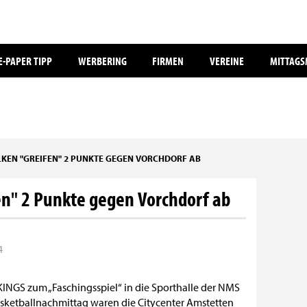
E-PAPER TIPP
WERBERING
FIRMEN
VEREINE
MITTAG
KEN "GREIFEN" 2 PUNKTE GEGEN VORCHDORF AB
en" 2 Punkte gegen Vorchdorf ab
4
INGS zum „Faschingsspiel“ in die Sporthalle der NMS
asketballnachmittag waren die Citycenter Amstetten