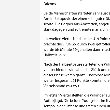
Falcons.
Beide Mannschaften starteten sehr ausgeg
Armin Jakupovic der einen sehr guten Sta
scorte. Die Gegner aus Amstetten, angefü
stark dagegen und so trennte man sich n
Im zweiten Viertel brachte der U19 Point
brachte die VIKINGS, durch zwei getroffe
wurde bis Minute 19 gehalten dann macht
Halbzeit 35:38
Nach der Halbzeitpause starteten die Wi
verabschiedete sich aber das Glück und d
dieser Phase waren ganze 5 korblose Mi
weiter. Insgesamt 21 Punkte konnten die
Viertels stand es 43:59.
Im letzten Viertel stellten die Wikinger a
Aufholjagd. Die beiden Youngsters im Tea
Tempo in der Offense und trafen einen u