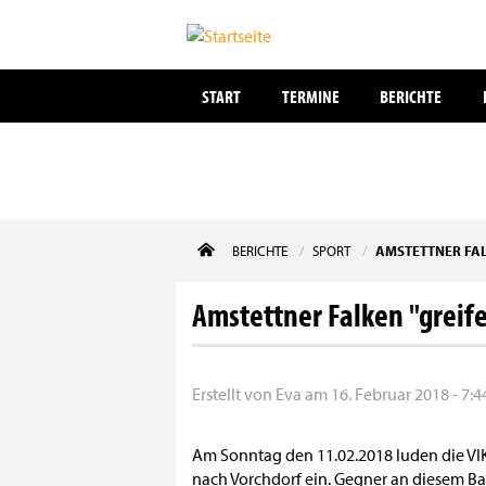
START
TERMINE
BERICHTE
Direkt
BERICHTE
SPORT
AMSTETTNER FAL
zum
Inhalt
Amstettner Falken "greif
Erstellt von
Eva
am
16. Februar 2018 - 7:4
Am Sonntag den 11.02.2018 luden die VIK
nach Vorchdorf ein. Gegner an diesem B