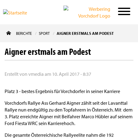
Direkt
BERICHTE
SPORT
AIGNER ERSTMALS AM PODEST
zum
Inhalt
Aigner erstmals am Podest
Erstellt von
vmedia
am
10. April 2017 - 8:37
Platz 3 - bestes Ergebnis für Vorchdorfer in seiner Karriere
Vorchdorfs Rallye Ass Gerhard Aigner zählt seit der Lavanttal
Rallye nun endgültig zu den Topfahrern in Österreich. Mit dem
3. Platz erreichte Aigner mit Beifahrer Marco Hübler auf seinem
Ford Fiesta WRC sein Karrierehoch.
Die gesamte Österreichische Rallyeelite nahm die 192