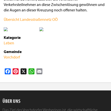
Verkehrsteilnehmer an diese Zwischenlösung gewöhnen und
die Augen an dieser Kreuzung noch offener halten.
Übersicht Landesstraßennetz OÖ
Kategorie
Leben
Gemeinde
Vorchdorf
Facebook
Pinterest
X
WhatsApp
Email
ÜBER UNS
Das Ziel des Vorchdorfer Werberings ist, die wirtschaftliche