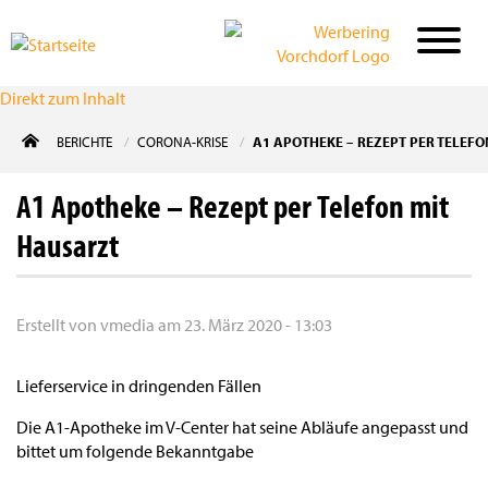
Direkt zum Inhalt
BERICHTE
CORONA-KRISE
A1 APOTHEKE – REZEPT PER TELEF
A1 Apotheke – Rezept per Telefon mit
Hausarzt
Erstellt von
vmedia
am
23. März 2020 - 13:03
Lieferservice in dringenden Fällen
Die A1-Apotheke im V-Center hat seine Abläufe angepasst und
bittet um folgende Bekanntgabe