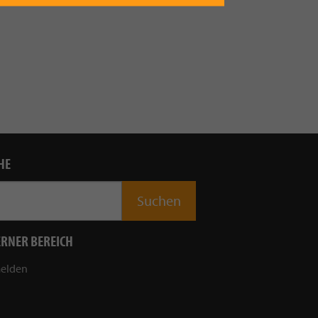
HE
ERNER BEREICH
elden