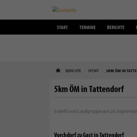
START
TERMINE
BERICHTE
Direkt
BERICHTE
SPORT
5KM ÖM IN TATT
zum
Inhalt
5km ÖM in Tattendorf
Erstellt von
Laufgruppe
am
20. September
Vorchdorf zu Gast in Tattendorf