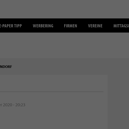
E-PAPER TIPP
WERBERING
FIRMEN
VEREINE
MITTAG
ENDORF
 2020 - 20:23