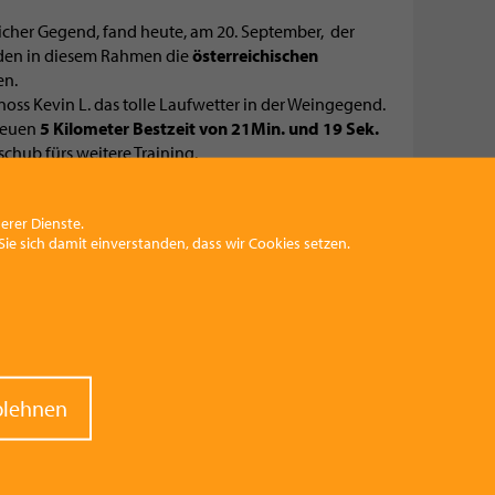
licher Gegend, fand heute, am 20. September, der
urden in diesem Rahmen die
österreichischen
en.
ss Kevin L. das tolle Laufwetter in der Weingegend.
 neuen
5 Kilometer Bestzeit von 21Min. und 19 Sek.
chub fürs weitere Training.
erer Dienste.
ie sich damit einverstanden, dass wir Cookies setzen.
raw
blehnen
nt