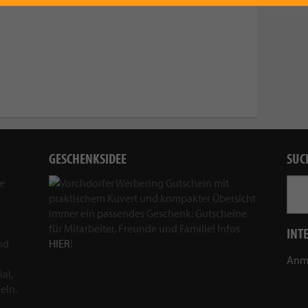
GESCHENKSIDEE
SUC
ie
Immer ein passendes Geschenk: Gutscheine
für Mitarbeiter, Freunde und Familie! Infos
INT
nd
HIER
!
Anm
al,
eln.