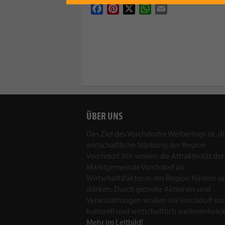
Facebook
Pinterest
X
WhatsApp
Email
ÜBER UNS
Das Ziel des Vorchdorfer Werberings ist, d
wirtschaftliche Stärkung der Region
Vorchdorf. Wir wollen die Attraktivität der
Marktgemeinde Vorchdorf als
Wirtschaftsfaktor in der Region fördern u
stärken. Durch gezielte Aktionen und
Veranstaltungen wollen wir Vorchdorf sozi
kulturell und wirtschaftlich weiterentwick
Mehr im Leitbild!