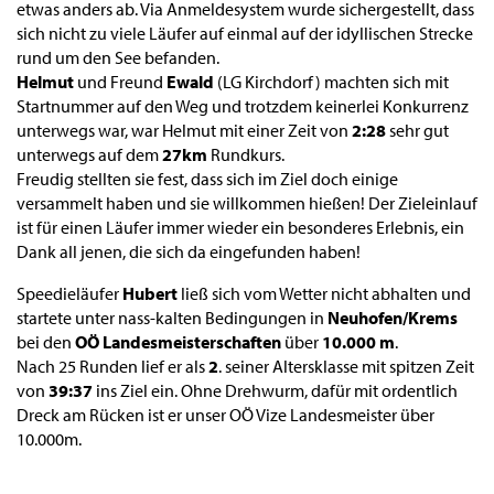
etwas anders ab. Via Anmeldesystem wurde sichergestellt, dass
sich nicht zu viele Läufer auf einmal auf der idyllischen Strecke
rund um den See befanden.
Helmut
und Freund
Ewald
(LG Kirchdorf) machten sich mit
Startnummer auf den Weg und trotzdem keinerlei Konkurrenz
unterwegs war, war Helmut mit einer Zeit von
2:28
sehr gut
unterwegs auf dem
27km
Rundkurs.
Freudig stellten sie fest, dass sich im Ziel doch einige
versammelt haben und sie willkommen hießen! Der Zieleinlauf
ist für einen Läufer immer wieder ein besonderes Erlebnis, ein
Dank all jenen, die sich da eingefunden haben!
Speedieläufer
Hubert
ließ sich vom Wetter nicht abhalten und
startete unter nass-kalten Bedingungen in
Neuhofen/Krems
bei den
OÖ Landesmeisterschaften
über
10.000 m
.
Nach 25 Runden lief er als
2
. seiner Altersklasse mit spitzen Zeit
von
39:37
ins Ziel ein. Ohne Drehwurm, dafür mit ordentlich
Dreck am Rücken ist er unser OÖ Vize Landesmeister über
10.000m.