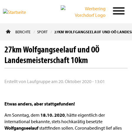
Direkt
BERICHTE
SPORT
27KM WOLFGANGSEELAUF UND OÖ LANDES
zum
Inhalt
27km Wolfgangseelauf und OÖ
Landesmeisterschaft 10km
Erstellt von
Laufgruppe
am
20. Oktober 2020 - 13:01
Etwas anders, aber stattgefunden!
Am Sonntag, dem
18.10. 2020
, hätte eigentlich der
international bekannte, stets hochkarätig besetzte
Wolfgangseelauf
stattfinden sollen. Coronabedingt lief alles