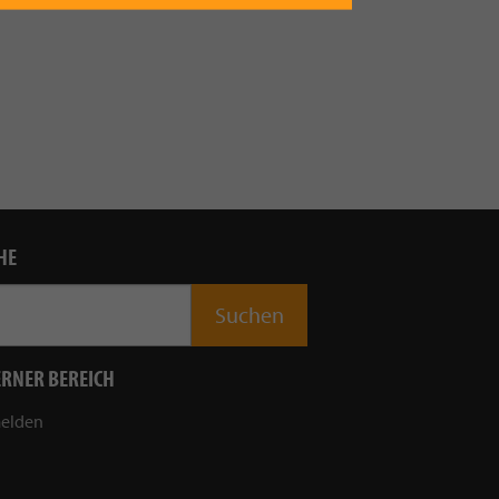
HE
ERNER BEREICH
elden