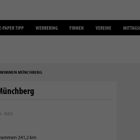
E-PAPER TIPP
WERBERING
FIRMEN
VEREINE
MITTAG
CHWIMMEN MÜNCHBERG
Münchberg
- 8:03
hwammen 241,2 km