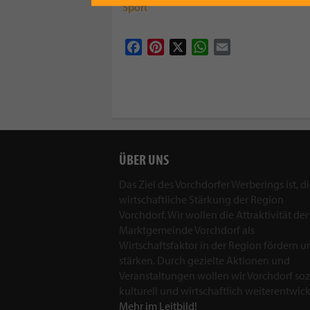
Sport
Facebook
Pinterest
X
WhatsApp
Email
ÜBER UNS
Das Ziel des Vorchdorfer Werberings ist, d
wirtschaftliche Stärkung der Region
Vorchdorf. Wir wollen die Attraktivität der
Marktgemeinde Vorchdorf als
Wirtschaftsfaktor in der Region fördern u
stärken. Durch gezielte Aktionen und
Veranstaltungen wollen wir Vorchdorf sozi
kulturell und wirtschaftlich weiterentwick
Mehr im Leitbild!