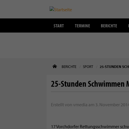
START
TERMINE
BERICHTE
Direkt
BERICHTE
SPORT
25-STUNDEN S
zum
Inhalt
25-Stunden Schwimmen 
Erstellt von
vmedia
am
3. November 2014 
17 Vorchdorfer Rettungsschwimmer sc