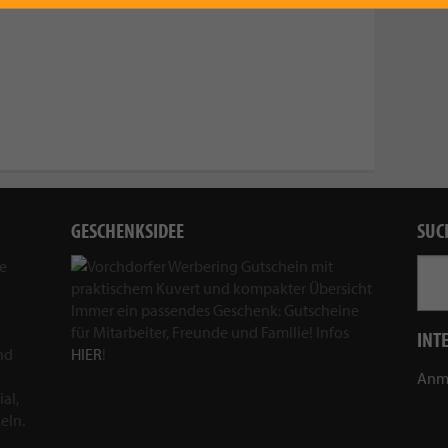
GESCHENKSIDEE
SUC
ie
Immer ein passendes Geschenk: Gutscheine
für Mitarbeiter, Freunde und Familie! Infos
INT
nd
HIER
!
Anm
al,
eln.