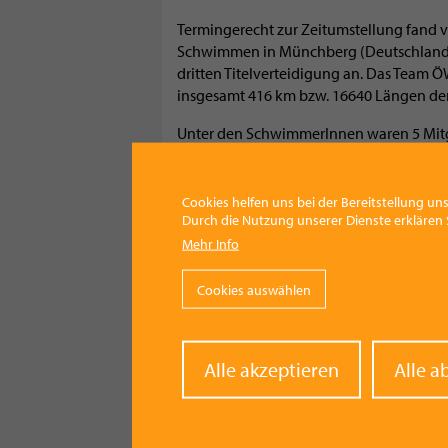
Termingerecht zur Zeitumstellung fand v
Schwimmen in Münchberg (Deutschland) s
dritten Titelverteidigung an. Das Team 
insgesamt 416 km bzw. 16640 Längen den
Unter den SchwimmerInnen waren 5 Mitgli
SchwimmerInnen der Ortsstelle Nußdorf 
Vorchdorf dabei. Im Teamwettbewerb sc
und trugen einen wesentlichen Beitrag z
Cookies helfen uns bei der Bereitstellung uns
Durch die Nutzung unserer Dienste erklären S
Die Vorchdorfer Teilnehmer: Manuel D. (13
Mehr Info
Kristina(13), Catharina(13), Mario H.(11), 
Cornelia(18), Thomas(20), Andreas(19), Ma
Cookies auswählen
Geschlafen wurde auf Isomatten in der 
SchwimmerInnen des Landesverbandes Ober
2015 entgegen.
Withd
Alle akzeptieren
Alle a
conse
Kategorie