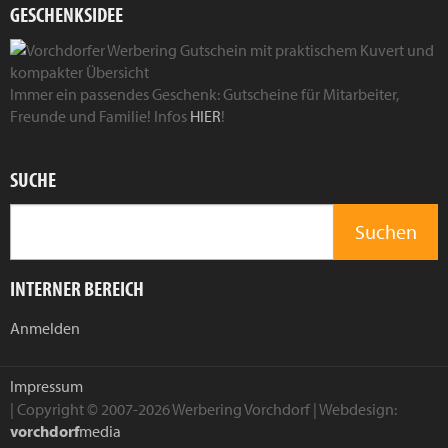
GESCHENKSIDEE
Immer ein passendes Geschenk: Gutscheine für Mitarbeiter,
Freunde und Familie! Infos
HIER
!
SUCHE
INTERNER BEREICH
Anmelden
Impressum
| Copyright © 2007-2026 Werbering Vorchdorf | Webdesign:
vorchdorf
media