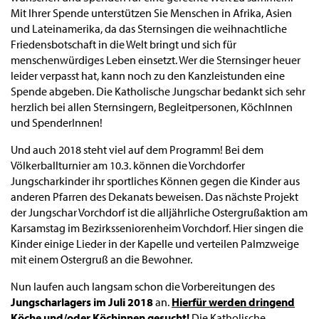
Mit Ihrer Spende unterstützen Sie Menschen in Afrika, Asien
und Lateinamerika, da das Sternsingen die weihnachtliche
Friedensbotschaft in die Welt bringt und sich für
menschenwürdiges Leben einsetzt. Wer die Sternsinger heuer
leider verpasst hat, kann noch zu den Kanzleistunden eine
Spende abgeben. Die Katholische Jungschar bedankt sich sehr
herzlich bei allen Sternsingern, Begleitpersonen, KöchInnen
und SpenderInnen!
Und auch 2018 steht viel auf dem Programm! Bei dem
Völkerballturnier am 10.3. können die Vorchdorfer
Jungscharkinder ihr sportliches Können gegen die Kinder aus
anderen Pfarren des Dekanats beweisen. Das nächste Projekt
der Jungschar Vorchdorf ist die alljährliche Ostergrußaktion am
Karsamstag im Bezirksseniorenheim Vorchdorf. Hier singen die
Kinder einige Lieder in der Kapelle und verteilen Palmzweige
mit einem Ostergruß an die Bewohner.
Nun laufen auch langsam schon die Vorbereitungen des
Jungscharlagers im Juli 2018
an.
Hierfür werden dringend
Köche und/oder Köchinnen gesucht!
Die Katholische