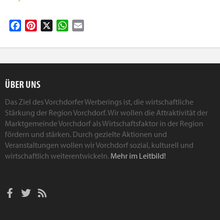
Facebook
Pinterest
X
WhatsApp
Email
ÜBER UNS
Das Ziel des Vorchdorfer Werberings ist, die wirtschaftliche
Stärkung der Region Vorchdorf. Wir wollen die Attraktivität der
Marktgemeinde Vorchdorf als Wirtschaftsfaktor in der Region
fördern und stärken. Durch gezielte Aktionen und
Veranstaltungen wollen wir Vorchdorf sozial, kulturell und
wirtschaftlich weiterentwickeln.
Mehr im Leitbild!