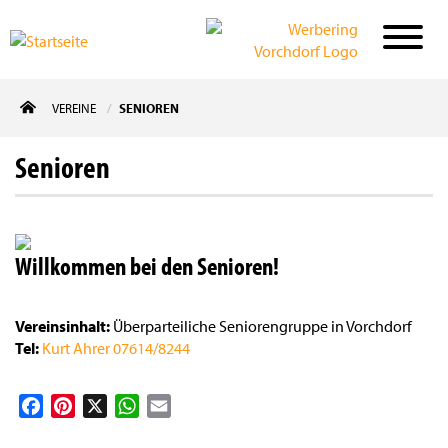
Direkt
VEREINE
SENIOREN
zum
Inhalt
Senioren
Willkommen bei den Senioren!
Vereinsinhalt
Überparteiliche Seniorengruppe in Vorchdorf
Tel
Kurt Ahrer 07614/8244
Facebook
Pinterest
X
WhatsApp
Email