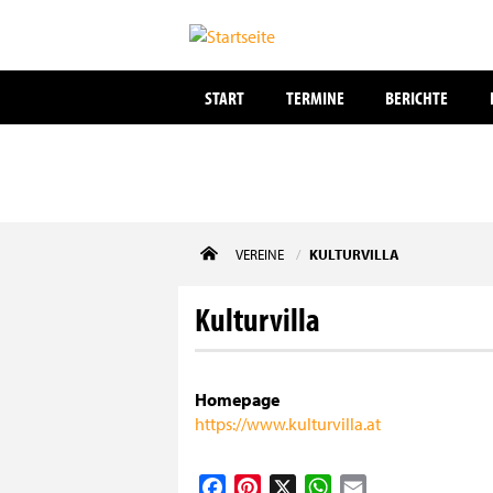
START
TERMINE
BERICHTE
Direkt
VEREINE
KULTURVILLA
zum
Inhalt
Kulturvilla
Homepage
https://www.kulturvilla.at
Facebook
Pinterest
X
WhatsApp
Email