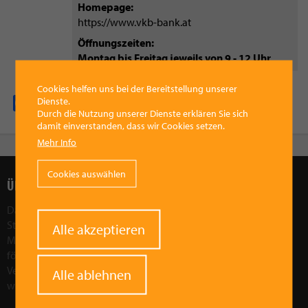
Homepage
https://www.vkb-bank.at
Öffnungszeiten
Montag bis Freitag jeweils von 9 - 12 Uhr
Cookies helfen uns bei der Bereitstellung unserer
Dienste.
Facebook
Pinterest
X
WhatsApp
Email
Durch die Nutzung unserer Dienste erklären Sie sich
damit einverstanden, dass wir Cookies setzen.
Mehr Info
Cookies auswählen
ÜBER UNS
Das Ziel des Vorchdorfer Werberings ist, die wirtschaftliche
Stärkung der Region Vorchdorf. Wir wollen die Attraktivität der
Withdraw
Alle akzeptieren
Marktgemeinde Vorchdorf als Wirtschaftsfaktor in der Region
consent
fördern und stärken. Durch gezielte Aktionen und
Veranstaltungen wollen wir Vorchdorf sozial, kulturell und
Alle ablehnen
wirtschaftlich weiterentwickeln.
Mehr im Leitbild!