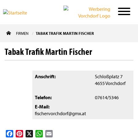
Direkt
FIRMEN
TABAK TRAFIK MARTIN FISCHER
zum
Inhalt
Tabak Trafik Martin Fischer
Anschrift
Schloßplatz 7
4655
Vorchdorf
Telefon
07614/5346
E-Mail
fischervorchdorf@gmx.at
Facebook
Pinterest
X
WhatsApp
Email