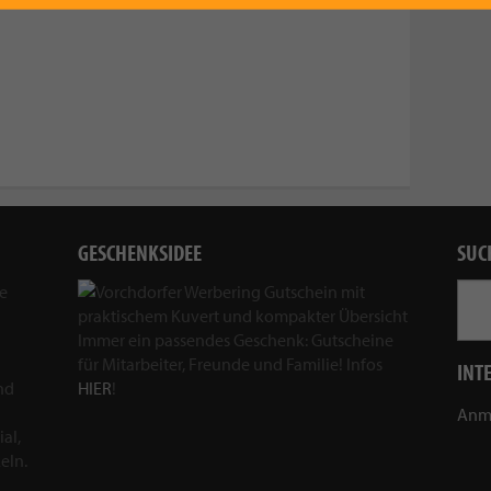
GESCHENKSIDEE
SUC
ie
Immer ein passendes Geschenk: Gutscheine
für Mitarbeiter, Freunde und Familie! Infos
INT
nd
HIER
!
Anm
al,
eln.