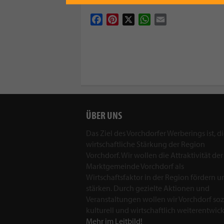
Facebook
Pinterest
X
WhatsApp
Email
ÜBER UNS
Das Ziel des Vorchdorfer Werberings ist, d
wirtschaftliche Stärkung der Region
Vorchdorf. Wir wollen die Attraktivität der
Marktgemeinde Vorchdorf als
Wirtschaftsfaktor in der Region fördern u
stärken. Durch gezielte Aktionen und
Veranstaltungen wollen wir Vorchdorf sozi
kulturell und wirtschaftlich weiterentwick
Mehr im Leitbild!