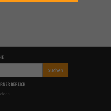
HE
ERNER BEREICH
elden