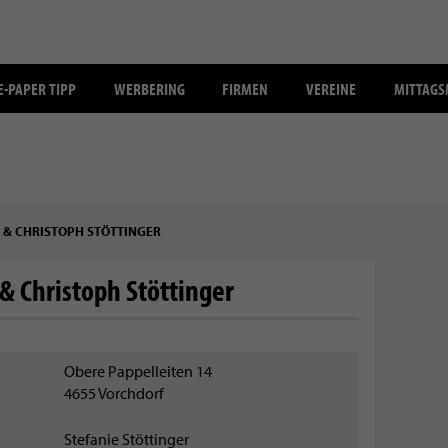
E-PAPER TIPP
WERBERING
FIRMEN
VEREINE
MITTAG
E & CHRISTOPH STÖTTINGER
 & Christoph Stöttinger
Obere Pappelleiten 14
4655
Vorchdorf
Stefanie Stöttinger