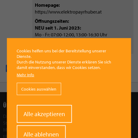
Homepage
https://www.elektropayrhuber.at
Öffnungszeiten
NEU seit 1. Juni 2023:
Mo - Fr: 07:00-12:00, 13:00-16:30 Uhr
Mittwoch: 07:00-12:00 Uhr
Samstag: geschlossen
Cookies helfen uns bei der Bereitstellung unserer
Dienste.
Durch die Nutzung unserer Dienste erklären Sie sich
damit einverstanden, dass wir Cookies setzen.
Facebook
Pinterest
X
WhatsApp
Email
Mehr Info
Cookies auswählen
ÜBER UNS
Withdraw
Alle akzeptieren
Das Ziel des Vorchdorfer Werberings ist, die wirtschaftliche
consent
Stärkung der Region Vorchdorf. Wir wollen die Attraktivität der
Marktgemeinde Vorchdorf als Wirtschaftsfaktor in der Region
Alle ablehnen
fördern und stärken. Durch gezielte Aktionen und