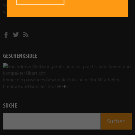
Veranstaltungen wollen wir Vorchdorf sozial, kulturell und
wirtschaftlich weiterentwickeln.
Mehr im Leitbild!
GESCHENKSIDEE
Immer ein passendes Geschenk: Gutscheine für Mitarbeiter,
Freunde und Familie! Infos
HIER
!
SUCHE