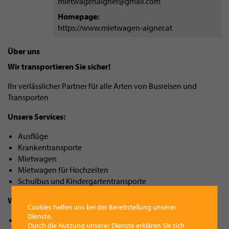
mietwagenaigner@gmail.com
Homepage
https://www.mietwagen-aigner.at
Über uns
Wir transportieren Sie sicher!
Ihr verlässlicher Partner für alle Arten von Busreisen und
Transporten
Unsere Services:
Ausflüge
Krankentransporte
Mietwagen
Mietwagen für Hochzeiten
Schulbus und Kindergartentransporte
Warum Sie genau uns wählen sollten:
Cookies helfen uns bei der Bereitstellung unserer
Dienste.
Verlässlicher Partner
Durch die Nutzung unserer Dienste erklären Sie sich