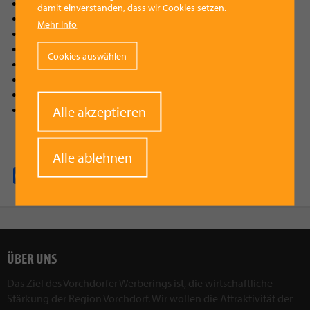
Grosser Fuhrpark
damit einverstanden, dass wir Cookies setzen.
Perfekt gewartete Fahrzeuge
Mehr Info
Krankentransporte ohne Selbstbehalt
Geschultes Personal
Cookies auswählen
Ausgebildete Sanitäter
Direkte Abrechnung mit der Gesundheitskasse
Fahrzeuge für alle Bedürfnisse
Withdraw
Professionelles Familienunternehmen
Alle akzeptieren
consent
Alle ablehnen
Facebook
Pinterest
X
WhatsApp
Email
ÜBER UNS
Das Ziel des Vorchdorfer Werberings ist, die wirtschaftliche
Stärkung der Region Vorchdorf. Wir wollen die Attraktivität der