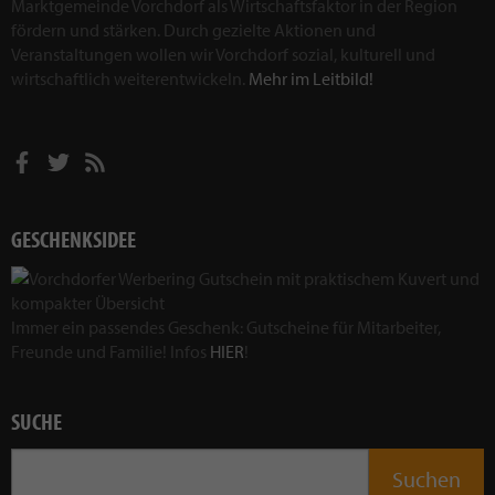
Marktgemeinde Vorchdorf als Wirtschaftsfaktor in der Region
fördern und stärken. Durch gezielte Aktionen und
Veranstaltungen wollen wir Vorchdorf sozial, kulturell und
wirtschaftlich weiterentwickeln.
Mehr im Leitbild!
GESCHENKSIDEE
Immer ein passendes Geschenk: Gutscheine für Mitarbeiter,
Freunde und Familie! Infos
HIER
!
SUCHE