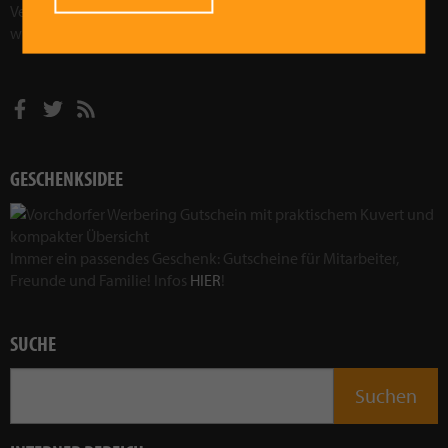
Veranstaltungen wollen wir Vorchdorf sozial, kulturell und
wirtschaftlich weiterentwickeln.
Mehr im Leitbild!
GESCHENKSIDEE
Immer ein passendes Geschenk: Gutscheine für Mitarbeiter,
Freunde und Familie! Infos
HIER
!
SUCHE