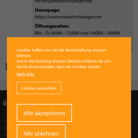
fischer@martetschlaeger.net
Homepage
https://www.martetschlaeger.net
Öffnungszeiten
Mo. - Fr. 8:00h - 12:00h und 14:00h - 18:00h
(Mittwoch nachmittags geschlossen) Sa. 9:00h
- 12:00h
Cookies helfen uns bei der Bereitstellung unserer
Dienste.
Durch die Nutzung unserer Dienste erklären Sie sich
Facebook
Pinterest
X
WhatsApp
Email
damit einverstanden, dass wir Cookies setzen.
Mehr Info
Cookies auswählen
ÜBER UNS
Withdraw
Alle akzeptieren
Das Ziel des Vorchdorfer Werberings ist, die wirtschaftliche
consent
Stärkung der Region Vorchdorf. Wir wollen die Attraktivität der
Marktgemeinde Vorchdorf als Wirtschaftsfaktor in der Region
Alle ablehnen
fördern und stärken. Durch gezielte Aktionen und