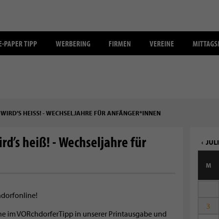
E-PAPER TIPP
WERBERING
FIRMEN
VEREINE
MITTAG
WIRD’S HEISS! - WECHSELJAHRE FÜR ANFÄNGER*INNEN
rd’s heiß! - Wechseljahre für
JULI
M
hdorfonline!
3
mine im VORchdorferTipp in unserer Printausgabe und