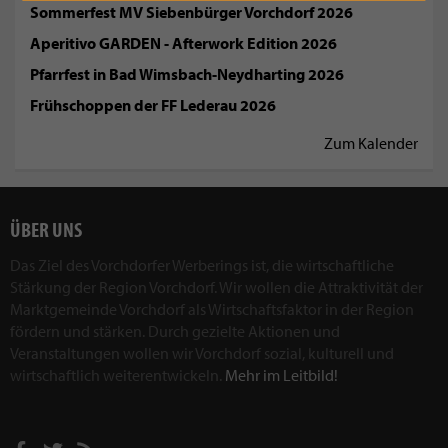
Sommerfest MV Siebenbürger Vorchdorf 2026
Aperitivo GARDEN - Afterwork Edition 2026
Pfarrfest in Bad Wimsbach-Neydharting 2026
Frühschoppen der FF Lederau 2026
Zum Kalender
ÜBER UNS
Das Ziel des Vorchdorfer Werberings ist, die wirtschaftliche
Stärkung der Region Vorchdorf. Wir wollen die Attraktivität der
Marktgemeinde Vorchdorf als Wirtschaftsfaktor in der Region
fördern und stärken. Durch gezielte Aktionen und
Veranstaltungen wollen wir Vorchdorf sozial, kulturell und
wirtschaftlich weiterentwickeln.
Mehr im Leitbild!