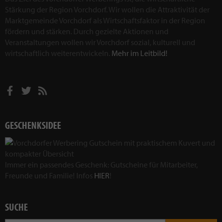
Stärkung der Region Vorchdorf. Wir wollen die Attraktivität der
Marktgemeinde Vorchdorf als Wirtschaftsfaktor in der Region
fördern und stärken. Durch gezielte Aktionen und
Veranstaltungen wollen wir Vorchdorf sozial, kulturell und
wirtschaftlich weiterentwickeln.
Mehr im Leitbild!
GESCHENKSIDEE
Immer ein passendes Geschenk: Gutscheine für Mitarbeiter,
Freunde und Familie! Infos
HIER
!
SUCHE