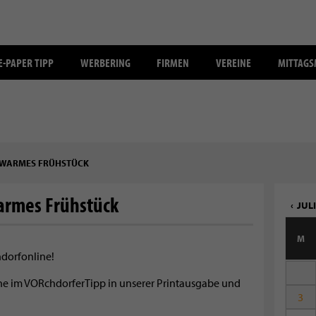
E-PAPER TIPP
WERBERING
FIRMEN
VEREINE
MITTAG
 WARMES FRÜHSTÜCK
armes Frühstück
JULI
M
hdorfonline!
mine im VORchdorferTipp in unserer Printausgabe und
3