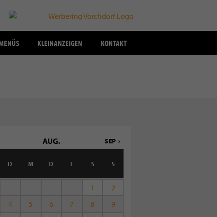
SMENÜS
KLEINANZEIGEN
KONTAKT
AUG.
SEP
D
M
D
F
S
S
1
2
4
5
6
7
8
9