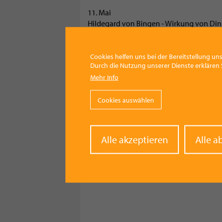
11. Mai
Hildegard von Bingen - Wirkung von Din
Jeweils von 13:30 - 16:30
oder von 17:30 - 20:30
Cookies helfen uns bei der Bereitstellung uns
Durch die Nutzung unserer Dienste erklären S
Anmeldung unter: http://www.urkornho
Mehr Info
Termin für deinen Kalender speichern (
Cookies auswählen
Facebook
Pinterest
X
WhatsApp
Email
Withd
Alle akzeptieren
Alle a
conse