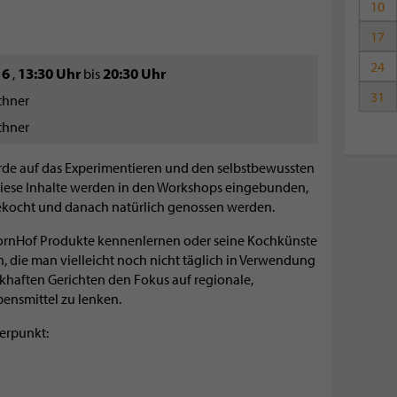
10
17
24
16
13:30 Uhr
20:30 Uhr
,
bis
31
thner
thner
ierde auf das Experimentieren und den selbstbewussten
iese Inhalte werden in den Workshops eingebunden,
kocht und danach natürlich genossen werden.
ornHof Produkte kennenlernen oder seine Kochkünste
, die man vielleicht noch nicht täglich in Verwendung
khaften Gerichten den Fokus auf regionale,
bensmittel zu lenken.
erpunkt: