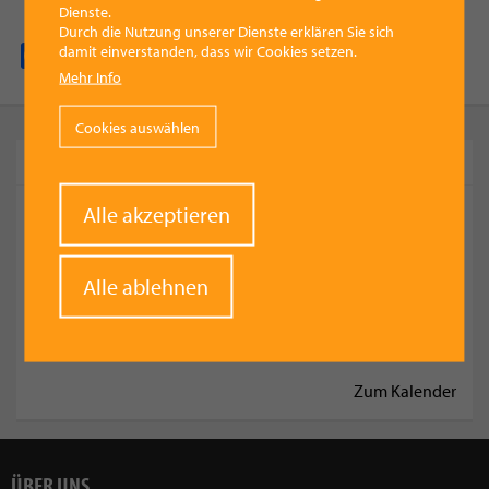
Dienste.
Durch die Nutzung unserer Dienste erklären Sie sich
damit einverstanden, dass wir Cookies setzen.
Facebook
Pinterest
X
WhatsApp
Email
Mehr Info
Cookies auswählen
KOMMENDE TERMINE
Withdraw
Alle akzeptieren
Dirndlfliegen im Freibad Viechtwang 2026
consent
Sommerfest MV Siebenbürger Vorchdorf 2026
Aperitivo GARDEN - Afterwork Edition 2026
Alle ablehnen
Pfarrfest in Bad Wimsbach-Neydharting 2026
Frühschoppen der FF Lederau 2026
Zum Kalender
ÜBER UNS