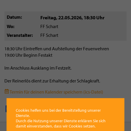
Datum
Freitag, 22.05.2026
,
18:30 Uhr
Wo
FF Schart
Veranstalter
FF Schart
18:30 Uhr Eintreffen und Aufstellung der Feuerwehren
19:00 Uhr Beginn Festakt
Im Anschluss Ausklang im Festzelt.
Der Reinerlös dient zur Erhaltung der Schlagkraft.
Termin für deinen Kalender speichern (ics-Datei)
Facebook
Pinterest
X
WhatsApp
Email
Cookies helfen uns bei der Bereitstellung unserer
Dienste.
Durch die Nutzung unserer Dienste erklären Sie sich
damit einverstanden, dass wir Cookies setzen.