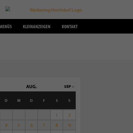
SMENÜS
KLEINANZEIGEN
KONTAKT
AUG.
SEP
D
M
D
F
S
S
1
2
4
5
6
7
8
9