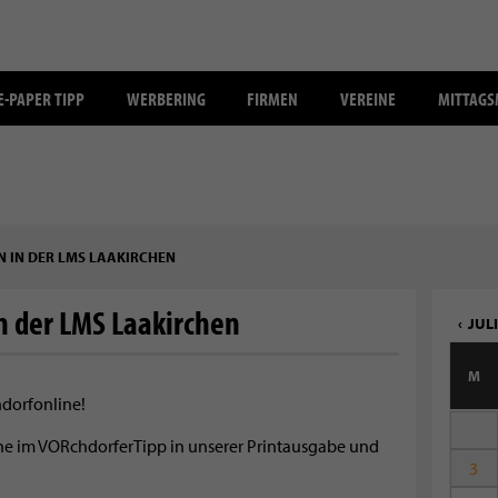
E-PAPER TIPP
WERBERING
FIRMEN
VEREINE
MITTAG
 IN DER LMS LAAKIRCHEN
n der LMS Laakirchen
JULI
M
hdorfonline!
mine im VORchdorferTipp in unserer Printausgabe und
3