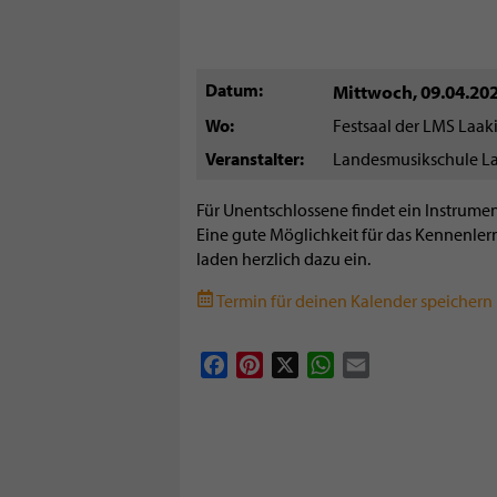
Datum
Mittwoch, 09.04.20
Wo
Festsaal der LMS Laak
Veranstalter
Landesmusikschule L
Für Unentschlossene findet ein Instrumen
Eine gute Möglichkeit für das Kennenler
laden herzlich dazu ein.
Termin für deinen Kalender speichern (
Facebook
Pinterest
X
WhatsApp
Email