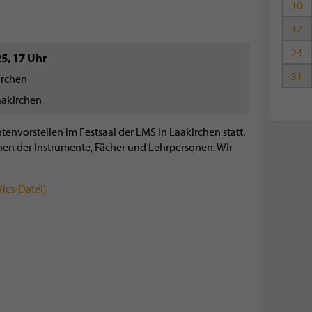
10
17
24
25
,
17 Uhr
31
irchen
aakirchen
tenvorstellen im Festsaal der LMS in Laakirchen statt.
nen der Instrumente, Fächer und Lehrpersonen. Wir
ics-Datei)