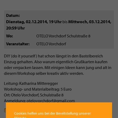
Datum
Dienstag, 02.12.2014
,
19 Uhr
Mittwoch, 03.12.2014
,
bis
20:59 Uhr
Wo
OTELO Vorchdorf Schulstraße 8
Veranstalter
OTELO Vorchdorf
DIY (do it yourself) hat schon längst in den Bastelbereich
Einzug gehalten. Also warum eigentlich Grußkarten kaufen
oder verpacken lassen. Mit einigen Ideen kann jung und alt in
diesem Workshop selber kreativ aktiv werden.
Leitung: Katharina Mitteregger
Workshop- und Materialbeitrag: 5 Euro
Ort: Otelo Vorchdorf, Schulstraße 8
Anmeldung: otelovorchdorf@gmail.com
Termin für deinen Kalender speichern (ics-Datei)
Cookies helfen uns bei der Bereitstellung unserer
Dienste.