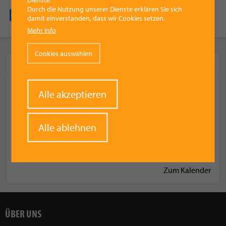
Durch die Nutzung unserer Dienste erklären Sie sich
Facebook
Pinterest
X
WhatsApp
Email
damit einverstanden, dass wir Cookies setzen.
Mehr Info
Cookies auswählen
KOMMENDE TERMINE
Sommerfest MV Siebenbürger Vorchdorf 2026
Withdraw
Alle akzeptieren
consent
Aperitivo GARDEN - Afterwork Edition 2026
Pfarrfest in Bad Wimsbach-Neydharting 2026
Alle ablehnen
Frühschoppen der FF Lederau 2026
L'Historica Nostalgische Rad-Trophy 2026
Zum Kalender
ÜBER UNS