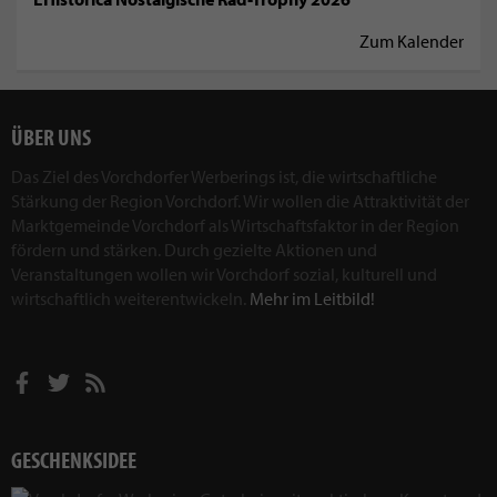
Zum Kalender
ÜBER UNS
Das Ziel des Vorchdorfer Werberings ist, die wirtschaftliche
Stärkung der Region Vorchdorf. Wir wollen die Attraktivität der
Marktgemeinde Vorchdorf als Wirtschaftsfaktor in der Region
fördern und stärken. Durch gezielte Aktionen und
Veranstaltungen wollen wir Vorchdorf sozial, kulturell und
wirtschaftlich weiterentwickeln.
Mehr im Leitbild!
GESCHENKSIDEE