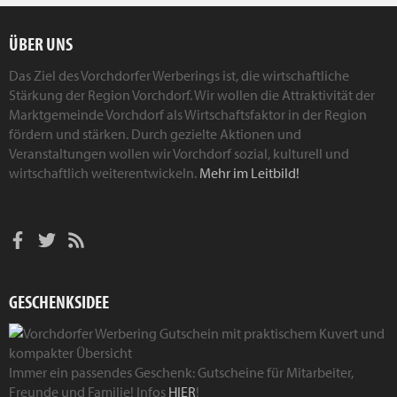
ÜBER UNS
Das Ziel des Vorchdorfer Werberings ist, die wirtschaftliche
Stärkung der Region Vorchdorf. Wir wollen die Attraktivität der
Marktgemeinde Vorchdorf als Wirtschaftsfaktor in der Region
fördern und stärken. Durch gezielte Aktionen und
Veranstaltungen wollen wir Vorchdorf sozial, kulturell und
wirtschaftlich weiterentwickeln.
Mehr im Leitbild!
GESCHENKSIDEE
Immer ein passendes Geschenk: Gutscheine für Mitarbeiter,
Freunde und Familie! Infos
HIER
!