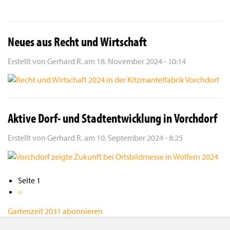
Neues aus Recht und Wirtschaft
Erstellt von
Gerhard R.
am
18. November 2024 - 10:14
Aktive Dorf- und Stadtentwicklung in Vorchdorf
Erstellt von
Gerhard R.
am
10. September 2024 - 8:25
Seitennummerierung
Seite 1
Nächste
››
Seite
Gartenzeit 2031 abonnieren