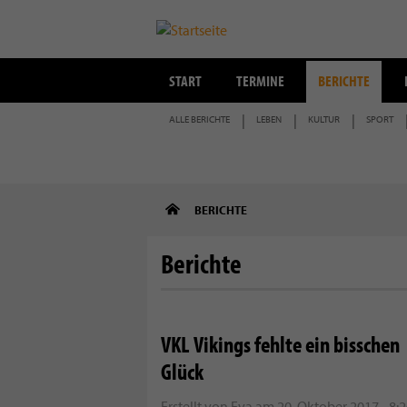
START
TERMINE
BERICHTE
ALLE BERICHTE
LEBEN
KULTUR
SPORT
Direkt
BERICHTE
zum
Inhalt
Berichte
VKL Vikings fehlte ein bisschen
Glück
Erstellt von
Eva
am
20. Oktober 2017 - 8: