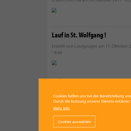
Lauf in St. Wolfgang !
Erstellt von
Laufgruppe
am
17. Oktober 
- 8:40
Volle Frauenpower!
Erstellt von
vmedia
am
13. Oktober 2017 
Cookies helfen uns bei der Bereitstellung uns
11:37
Durch die Nutzung unserer Dienste erklären S
Mehr Info
Cookies auswählen
Ihr Traumhaus zum Traumpreis