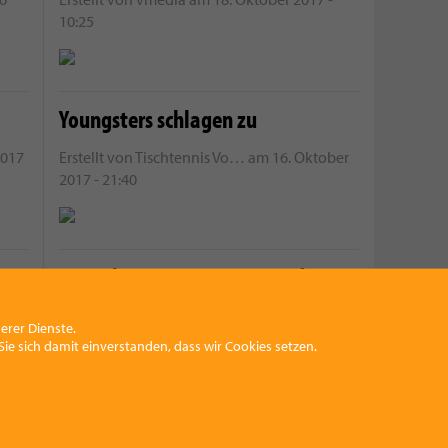
10:25
Youngsters schlagen zu
2017
Erstellt von
Tischtennis Vo…
am
16. Oktober
2017 - 21:40
VKL Vikings vs Swans Gmunden B
-
Erstellt von
Eva
am
11. Oktober 2017 - 8:13
erer Dienste.
ie sich damit einverstanden, dass wir Cookies setzen.
Perfekter Start in der Challenge