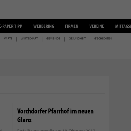
E-PAPER TIPP
WERBERING
FIRMEN
VEREINE
MITTAG
WIRTE
WIRTSCHAFT
GEMEINDE
GESUNDHEIT
G'SCHICHTEN
Vorchdorfer Pfarrhof im neuen
Glanz
26
Erstellt von
vmedia
am
18. Oktober 2017 -