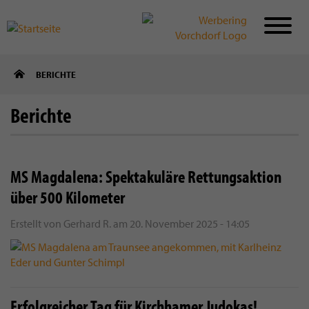
Direkt
BERICHTE
zum
Inhalt
Berichte
MS Magdalena: Spektakuläre Rettungsaktion
über 500 Kilometer
Erstellt von
Gerhard R.
am
20. November 2025 - 14:05
Erfolgreicher Tag für Kirchhamer Judokas!