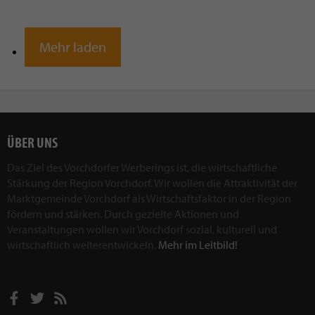
Mehr laden
ÜBER UNS
Das Ziel des Vorchdorfer Werberings ist, die wirtschaftliche
Stärkung der Region Vorchdorf. Wir wollen die Attraktivität der
Marktgemeinde Vorchdorf als Wirtschaftsfaktor in der Region
fördern und stärken. Durch gezielte Aktionen und
Veranstaltungen wollen wir Vorchdorf sozial, kulturell und
wirtschaftlich weiterentwickeln.
Mehr im Leitbild!