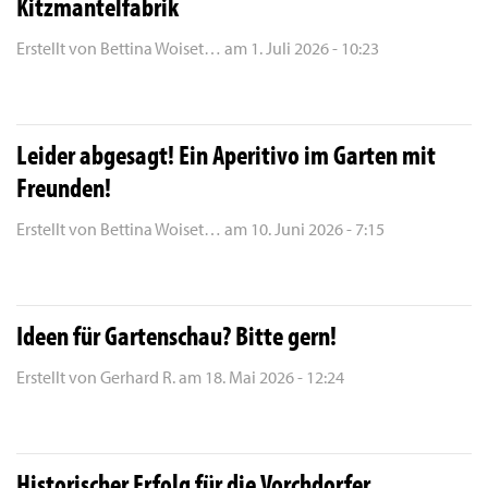
Kitzmantelfabrik
Erstellt von
Bettina Woiset…
am
1. Juli 2026 - 10:23
Leider abgesagt! Ein Aperitivo im Garten mit
Freunden!
Erstellt von
Bettina Woiset…
am
10. Juni 2026 - 7:15
Ideen für Gartenschau? Bitte gern!
Erstellt von
Gerhard R.
am
18. Mai 2026 - 12:24
Historischer Erfolg für die Vorchdorfer