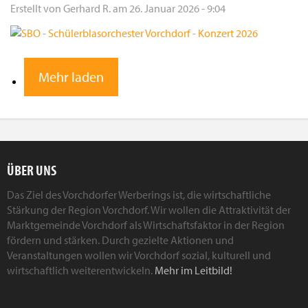
Erstellt von
Gerhard R.
am
26. Januar 2026 - 9:04
Mehr laden
ÜBER UNS
Das Ziel des Vorchdorfer Werberings ist, die wirtschaftliche
Stärkung der Region Vorchdorf. Wir wollen die Attraktivität der
Marktgemeinde Vorchdorf als Wirtschaftsfaktor in der Region
fördern und stärken. Durch gezielte Aktionen und
Veranstaltungen wollen wir Vorchdorf sozial, kulturell und
wirtschaftlich weiterentwickeln.
Mehr im Leitbild!