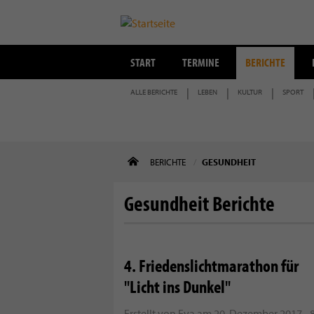
START
TERMINE
BERICHTE
ALLE BERICHTE
LEBEN
KULTUR
SPORT
Direkt
BERICHTE
GESUNDHEIT
zum
Inhalt
Gesundheit Berichte
4. Friedenslichtmarathon für
"Licht ins Dunkel"
Erstellt von
Eva
am
20. Dezember 2017 - 