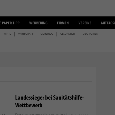
E-PAPER TIPP
WERBERING
FIRMEN
VEREINE
MITTAG
WIRTE
WIRTSCHAFT
GEMEINDE
GESUNDHEIT
G'SCHICHTEN
Landessieger bei Sanitätshilfe-
Wettbewerb
8:11
Erstellt von
vmedia
am
26. Mai 2017 - 11:00