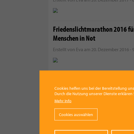
Friedenslichtmarathon 2016 fü
Menschen in Not
Erstellt von
Eva
am
20. Dezember 2016 - 
Boysday im Seniorenheim
Cookies helfen uns bei der Bereitstellung uns
Durch die Nutzung unserer Dienste erklären S
Erstellt von
vmedia
am
18. Mai 2016 - 8:2
Mehr Info
Cookies auswählen
Fit in den Frühling