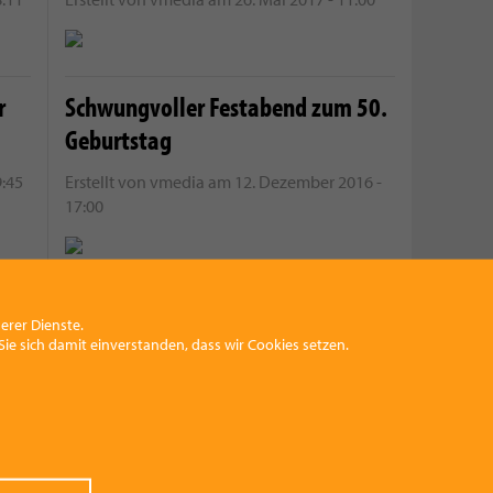
r
Schwungvoller Festabend zum 50.
Geburtstag
9:45
Erstellt von
vmedia
am
12. Dezember 2016 -
17:00
Passgenaue Einlagen beim Piefke!
erer Dienste.
ie sich damit einverstanden, dass wir Cookies setzen.
6
Erstellt von
vmedia
am
14. März 2016 - 9:01
Mehr Bewegung für Schulkinder