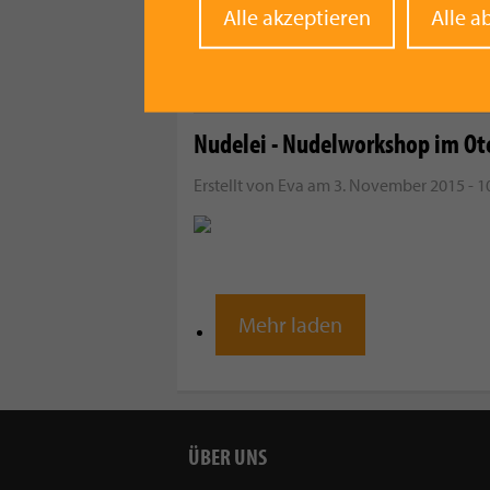
Erstellt von
vmedia
am
2. März 2016 - 14:
Withd
Alle akzeptieren
Alle a
conse
Nudelei - Nudelworkshop im Ot
Erstellt von
Eva
am
3. November 2015 - 1
Mehr laden
ÜBER UNS