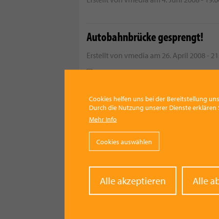
Autobahnbrücke gesprengt!
Erstellt von
vmedia
am
26. April 2008 - 21
Cookies helfen uns bei der Bereitstellung uns
Durch die Nutzung unserer Dienste erklären S
Gemeinderat wählt neuen
Mehr Info
Bürgermeister
Cookies auswählen
Erstellt von
vmedia
am
13. April 2008 - 19
Withd
Alle akzeptieren
Alle a
conse