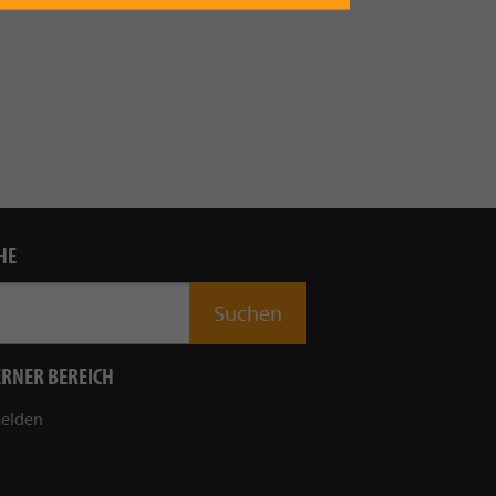
HE
ERNER BEREICH
elden