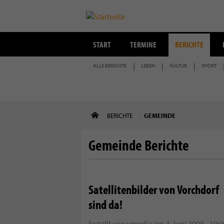
START
TERMINE
BERICHTE
ALLE BERICHTE
LEBEN
KULTUR
SPORT
Direkt
BERICHTE
GEMEINDE
zum
Inhalt
Gemeinde Berichte
Satellitenbilder von Vorchdorf
sind da!
Erstellt von
vmedia
am
4. Juni 2008 - 19:0