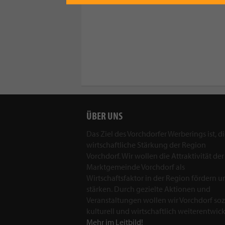
ÜBER UNS
Das Ziel des Vorchdorfer Werberings ist, d
wirtschaftliche Stärkung der Region
Vorchdorf. Wir wollen die Attraktivität der
Marktgemeinde Vorchdorf als
Wirtschaftsfaktor in der Region fördern u
stärken. Durch gezielte Aktionen und
Veranstaltungen wollen wir Vorchdorf sozi
kulturell und wirtschaftlich weiterentwick
Mehr im Leitbild!