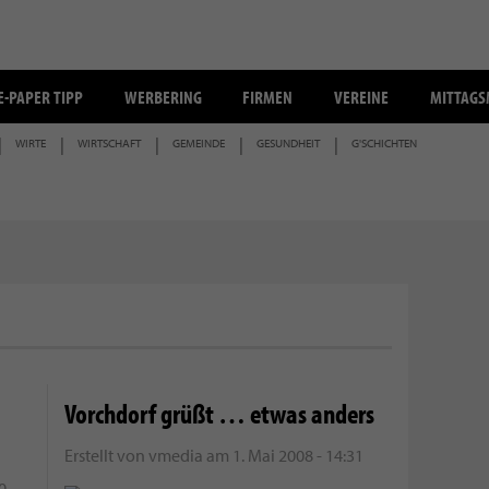
E-PAPER TIPP
WERBERING
FIRMEN
VEREINE
MITTAG
WIRTE
WIRTSCHAFT
GEMEINDE
GESUNDHEIT
G'SCHICHTEN
Vorchdorf grüßt … etwas anders
Erstellt von
vmedia
am
1. Mai 2008 - 14:31
0