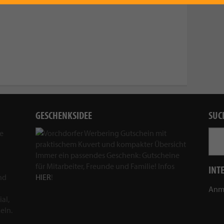
GESCHENKSIDEE
SUC
ie
Immer ein passendes Geschenk: Gutscheine
für Mitarbeiter, Freunde und Familie! Infos
INT
nd
HIER
!
Anm
al,
eln.