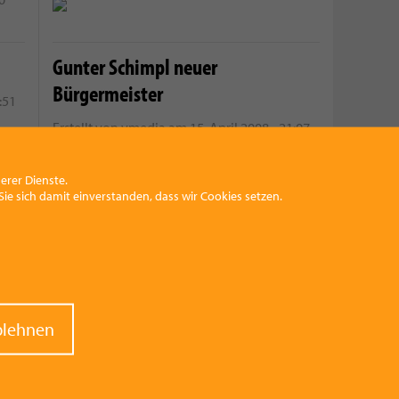
Gunter Schimpl neuer
Bürgermeister
:51
Erstellt von
vmedia
am
15. April 2008 - 21:07
erer Dienste.
ie sich damit einverstanden, dass wir Cookies setzen.
Eine Kulturstätte mit Geschichte
Erstellt von
vmedia
am
20. Februar 2008 -
16:27
:29
raw
blehnen
nt