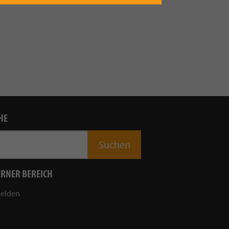
HE
ERNER BEREICH
elden