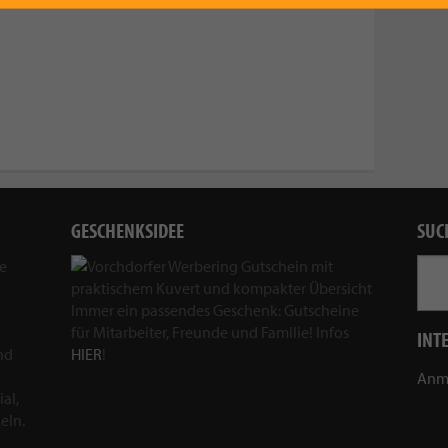
GESCHENKSIDEE
SUC
ie
Immer ein passendes Geschenk: Gutscheine
für Mitarbeiter, Freunde und Familie! Infos
INT
nd
HIER
!
Anm
al,
eln.