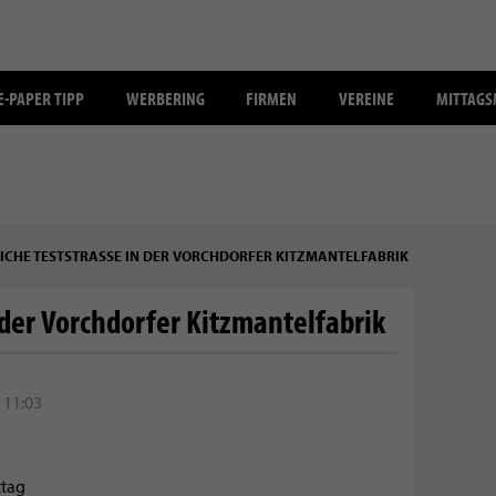
E-PAPER TIPP
WERBERING
FIRMEN
VEREINE
MITTAG
ICHE TESTSTRASSE IN DER VORCHDORFER KITZMANTELFABRIK
 der Vorchdorfer Kitzmantelfabrik
 11:03
ttag