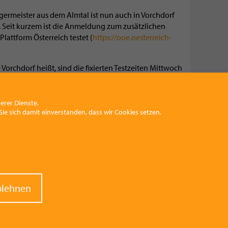
ermeister aus dem Almtal ist nun auch in Vorchdorf
rt. Seit kurzem ist die Anmeldung zum zusätzlichen
lattform Österreich testet (
https://ooe.oesterreich-
rchdorf heißt, sind die fixierten Testzeiten Mittwoch
hr. Getestet wird im Museumsfoyer der
gang dazu befindet sich unter dem Glasübergang.
erer Dienste.
Tagen eine „mobile Teststraße“ in den Gemeinden
ie sich damit einverstanden, dass wir Cookies setzen.
 Konrad.
raw
blehnen
nt